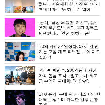
했다…미술대회 본선 진출→파리
초대전까지 '못 하는 게 뭐야'
[공식] '급성 뇌출혈' 이진호, 음주
운전·불법도박 혐의 공판 앞두고
퇴원했다…"안정 취하는 중"
'50억 자산가' 엄정화, 57세 안 믿
기는 모공 제로 피부결 …'이 미모
실화냐'
'의사♥' 박명수, 200억원대 자산
가와 만남 포착…알고보니 '최고
급 수입차 판매왕' ('사당귀')
BTS 슈가, 무대 위 카리스마와 반
대되는 장꾸미 가득한 일상 근황
공개