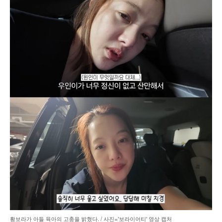
황보라가 아들 육아의 고충을 밝혔다. / 사진='보라이어티' 영상 캡처