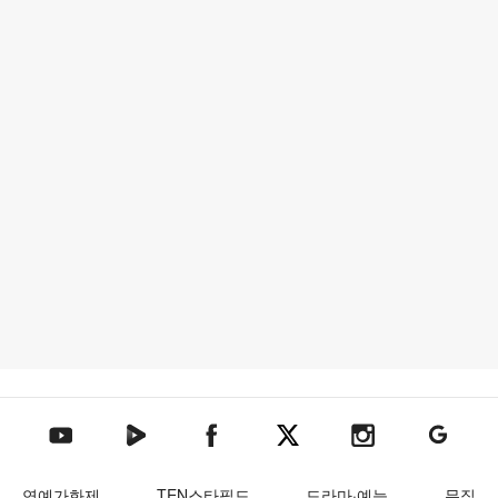
텐아시아 네이버TV
텐아시아 페이스북
텐아시아 엑스
텐아시아 인스타그램
텐아시아
텐아시아 유튜브
연예가화제
TEN스타필드
드라마·예능
뮤직