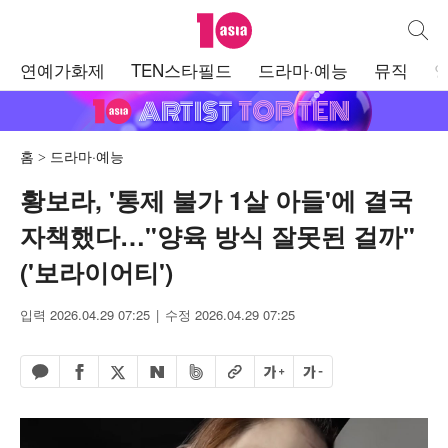
텐아시아
통합검
주
연예가화제
TEN스타필드
드라마·예능
뮤직
메
뉴
홈
드라마·예능
황보라, '통제 불가 1살 아들'에 결국
자책했다…"양육 방식 잘못된 걸까"
('보라이어티')
입력 2026.04.29 07:25
수정 2026.04.29 07:25
페이스북 공유하기
밴드 공유하기
카카오톡 공유하기
엑스 공유하기
URL복사
글자 크게
글자 작게
네이버 공유하기