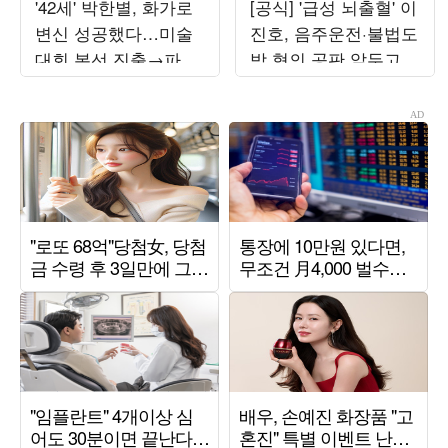
'42세' 박한별, 화가로
[공식] '급성 뇌출혈' 이
변신 성공했다…미술
진호, 음주운전·불법도
대회 본선 진출→파리
박 혐의 공판 앞두고
초대전까지 '못 하는
퇴원했다…"안정 취하
게 뭐야'
는 중"