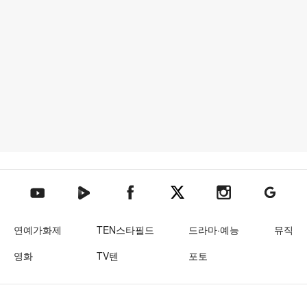
텐아시아 네이버TV
텐아시아 페이스북
텐아시아 엑스
텐아시아 인스타그램
텐아시아
텐아시아 유튜브
연예가화제
TEN스타필드
드라마·예능
뮤직
영화
TV텐
포토