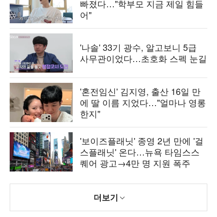
빠졌다…"학부모 지금 제일 힘들
어"
'나솔' 33기 광수, 알고보니 5급
사무관이었다…초호화 스펙 눈길
'혼전임신' 김지영, 출산 16일 만
에 딸 이름 지었다…"얼마나 영롱
한지"
'보이즈플래닛' 종영 2년 만에 '걸
스플래닛' 온다…뉴욕 타임스스
퀘어 광고→4만 명 지원 폭주
더보기