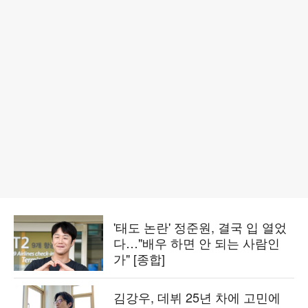
'태도 논란' 정준원, 결국 입 열었
다…"배우 하면 안 되는 사람인
가" [종합]
김강우, 데뷔 25년 차에 고민에