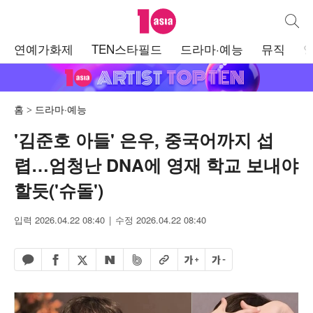
텐아시아
통합검
주
연예가화제
TEN스타필드
드라마·예능
뮤직
메
뉴
홈
드라마·예능
'김준호 아들' 은우, 중국어까지 섭
렵…엄청난 DNA에 영재 학교 보내야
할듯('슈돌')
입력 2026.04.22 08:40
수정 2026.04.22 08:40
페이스북 공유하기
밴드 공유하기
카카오톡 공유하기
엑스 공유하기
URL복사
글자 크게
글자 작게
네이버 공유하기