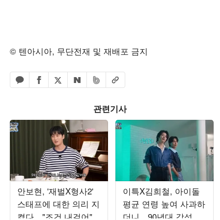
© 텐아시아, 무단전재 및 재배포 금지
페이스북 공유하기
밴드 공유하기
카카오톡 공유하기
엑스 공유하기
URL복사
네이버 공유하기
관련기사
안보현, '재벌X형사2'
이특X김희철, 아이돌
스태프에 대한 의리 지
평균 연령 높여 사과하
켰다…"조건 내걸어"
더니…90년대 감성 재