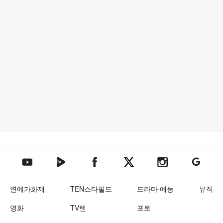
텐아시아 네이버TV
텐아시아 페이스북
텐아시아 엑스
텐아시아 인스타그램
텐아시아
텐아시아 유튜브
연예가화제
TEN스타필드
드라마·예능
뮤직
영화
TV텐
포토