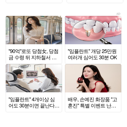
상남자 면모 ('목요일
해석 ('트기트기 이특')
밤')