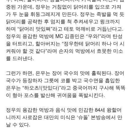
중된 가운데, 정우는 거침없이 닭머리를 입으로 가져
가 두 눈을 휘둥그레지게 만든다. 정우는 족발을 먹 듯
닭머리를 공략한 후 엄지를 척 추켜세우고 윙크까지
하며 “닭머리 맛있쪄”라고 테토 먹깨비로 거듭난다고.
정우의 용감한 먹방에 MC 김종민은 “우와!”라며 탄성
을 터트리고, 할아버지는 “정우한테 닭머리 하나 더 시
켜줘야 할 것 같다”라며 손자의 먹방에서 흐뭇한 미소
를 드러낸다.
그런가 하면, 은우는 장어 국수의 맛에 홀릭된다. 장어
국수가 등장하자 그릇에 코를 박고 국수면을 흡입한
은우는 “하오츠!(맛있다)”라고 중국어까지 구사해 똑똑
이 형아 포스를 발산해 귀여움을 폭발시킨다.
정우의 용감한 먹방과 음식 맛에 민감한 84세 왕할머
니까지 사로잡은 대만의 미식은 ‘슈돌’ 본방송에서 만
날 수 있다.