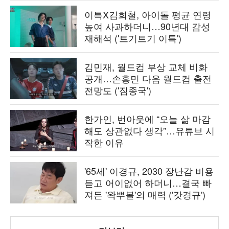
이특X김희철, 아이돌 평균 연령
높여 사과하더니…90년대 감성
재해석 ('트기트기 이특')
김민재, 월드컵 부상 교체 비화
공개…손흥민 다음 월드컵 출전
전망도 ('짐종국')
한가인, 번아웃에 “오늘 삶 마감
해도 상관없다 생각”…유튜브 시
작한 이유
'65세' 이경규, 2030 장난감 비용
듣고 어이없어 하더니…결국 빠
져든 '왁뿌볼'의 매력 ('갓경규')