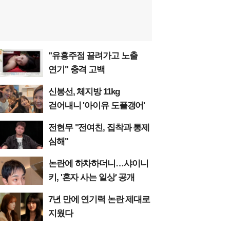
"유흥주점 끌려가고 노출
연기" 충격 고백
신봉선, 체지방 11kg
걷어내니 '아이유 도플갱어'
전현무 "전여친, 집착과 통제
심해"
논란에 하차하더니…샤이니
키, '혼자 사는 일상' 공개
7년 만에 연기력 논란 제대로
지웠다