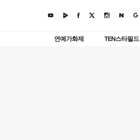
주
연예가화제
TEN스타필드
메
뉴