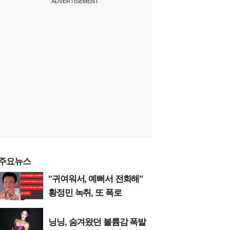
ADVERTISEMENT
주요뉴스
"귀여워서, 예뻐서 전화해"
황정민 녹취, 또 폭로
닝닝, 숨겨왔던 볼륨감 폭발