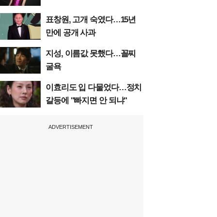
표창원, 고개 숙였다…15년
만에 공개 사과
지성, 이름값 못했다…꼴찌
굴욕
이효리도 입 다물었다…정치
갈등에 "빠지면 안 되냐"
ADVERTISEMENT