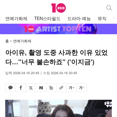
텐아시아
통합검
주
연예가화제
TEN스타필드
드라마·예능
뮤직
메
뉴
홈
연예가화제
아이유, 촬영 도중 사과한 이유 있었
다…"너무 불손하죠" ('이지금')
입력 2026.04.16 20:45
수정 2026.04.16 20:45
페이스북 공유하기
밴드 공유하기
카카오톡 공유하기
엑스 공유하기
URL복사
글자 크게
글자 작게
네이버 공유하기