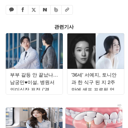
페이스북 공유하기
밴드 공유하기
카카오톡 공유하기
엑스 공유하기
URL복사
네이버 공유하기
관련기사
부부 갈등 안 끝났나…
'36세' 서예지, 토니안
남궁민♥이설, 병원서
과 한 식구 된 지 2주
의미심장 표정 ('결혼
만에 셀프 프로필 업로
의완성')
드…평온해진 분위기