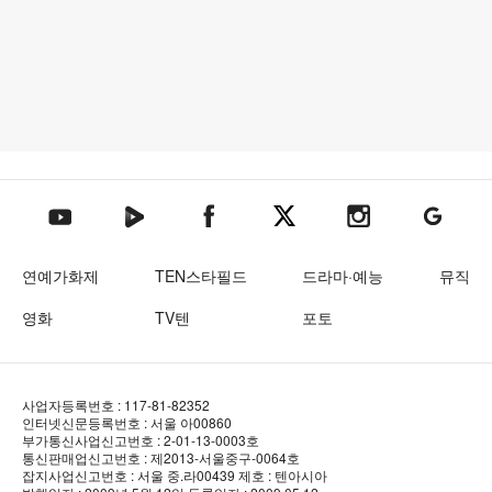
텐아시아 네이버TV
텐아시아 페이스북
텐아시아 엑스
텐아시아 인스타그램
텐아시아
텐아시아 유튜브
연예가화제
TEN스타필드
드라마·예능
뮤직
영화
TV텐
포토
사업자등록번호 : 117-81-82352
인터넷신문등록번호 : 서울 아00860
부가통신사업신고번호 : 2-01-13-0003호
통신판매업신고번호 : 제2013-서울중구-0064호
잡지사업신고번호 : 서울 중.라00439
제호 : 텐아시아