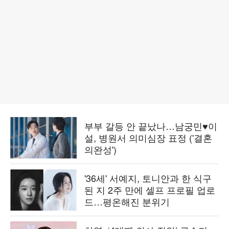
부부 갈등 안 끝났나…남궁민♥이
설, 병원서 의미심장 표정 ('결혼
의완성')
'36세' 서예지, 토니안과 한 식구
된 지 2주 만에 셀프 프로필 업로
드…평온해진 분위기