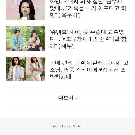
하영, ‘4대째 의사 집안’ 금수저
맞네…“가족들 내가 아프다고 하
면” (‘옥문아’)
'쥬뗌므' 해이, 美 주립대 교수였
다…"♥조규찬과 1년 중 4개월 함
께" ('해투')
몸매 관리 비결 뭐길래…'55세' 고
소영, 명품 각선미에 ♥장동건 또
반하겠네
더보기
ADVERTISEMENT