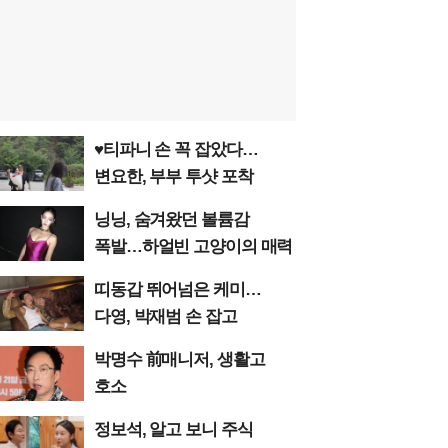
♥티파니 손 꼭 잡았다…
변요한, 부부 투샷 포착
닝닝, 숨겨왔던 볼륨감
폭발…하얼빈 고양이의 매력
띠동갑 뛰어넘은 케미…
다영, 박재범 손 잡고
박명수 前매니저, 생활고
호소
정보석, 알고 보니 주식