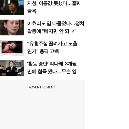
지성, 이름값 못했다…꼴찌
굴욕
이효리도 입 다물었다…정치
갈등에 "빠지면 안 되냐"
"유흥주점 끌려가고 노출
연기" 충격 고백
'활동 중단' 박나래, 8개월
만에 침묵 깼다…무슨 일
ADVERTISEMENT