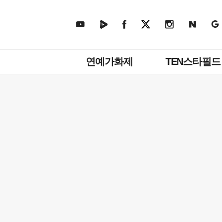
주
연예가화제
TEN스타필드
메
뉴