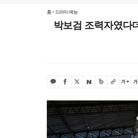
홈
드라마·예능
박보검 조력자였다더니