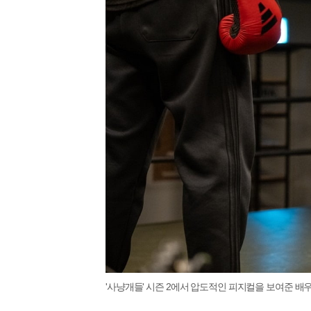
'사냥개들' 시즌 2에서 압도적인 피지컬을 보여준 배