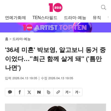
텐아시아
통합검
주
연예가화제
TEN스타필드
드라마·예능
뮤직
메
뉴
홈
드라마·예능
'36세 미혼' 박보영, 알고보니 동거 중
이었다…"최근 함께 살게 돼" ('틈만
나면')
입력 2026.04.13 19:05
수정 2026.04.13 19:05
페이스북 공유하기
밴드 공유하기
카카오톡 공유하기
엑스 공유하기
URL복사
글자 크게
글자 작게
네이버 공유하기