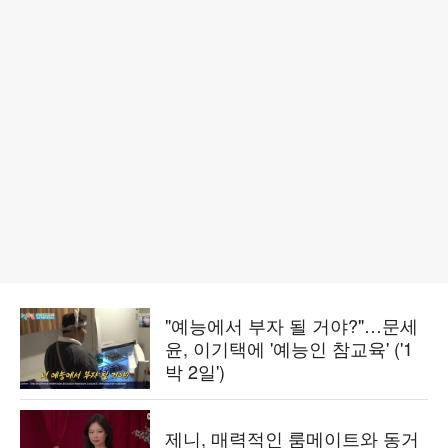
"예능에서 부자 될 거야?"…문세
윤, 이기택에 '예능인 참교육' ('1
박 2일')
제니, 매력적인 룸메이트와 동거