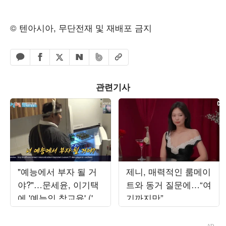
© 텐아시아, 무단전재 및 재배포 금지
페이스북 공유하기
밴드 공유하기
카카오톡 공유하기
엑스 공유하기
URL복사
네이버 공유하기
관련기사
"예능에서 부자 될 거
제니, 매력적인 룸메이
야?"…문세윤, 이기택
트와 동거 질문에…“여
에 '예능인 참교육' ('1
기까지만”
박 2일')