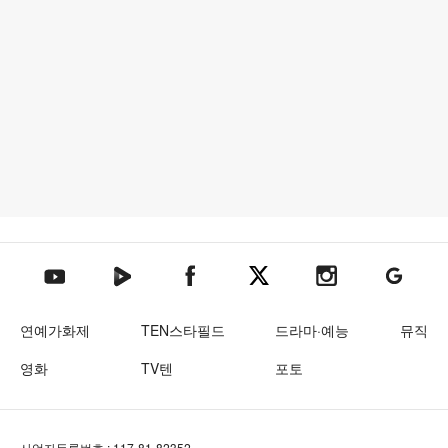
텐아시아 네이버TV
텐아시아 페이스북
텐아시아 엑스
텐아시아 인스타그램
텐아시아
텐아시아 유튜브
연예가화제
TEN스타필드
드라마·예능
뮤직
영화
TV텐
포토
사업자등록번호 : 117-81-82352