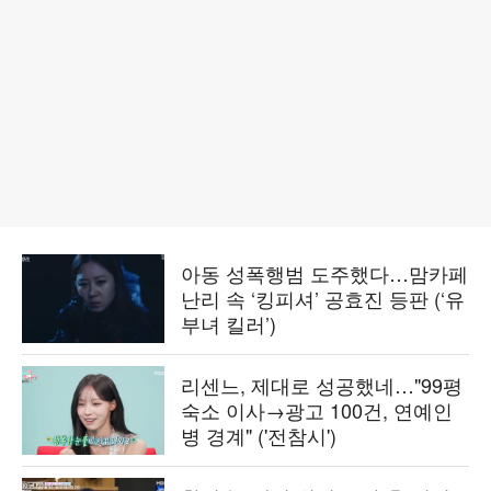
아동 성폭행범 도주했다…맘카페
난리 속 ‘킹피셔’ 공효진 등판 (‘유
부녀 킬러’)
리센느, 제대로 성공했네…"99평
숙소 이사→광고 100건, 연예인
병 경계" ('전참시')