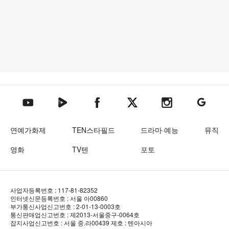
텐아시아 네이버TV
텐아시아 페이스북
텐아시아 엑스
텐아시아 인스타그램
텐아시아
텐아시아 유튜브
연예가화제
TEN스타필드
드라마·예능
뮤직
영화
TV텐
포토
사업자등록번호 : 117-81-82352
인터넷신문등록번호 : 서울 아00860
부가통신사업신고번호 : 2-01-13-0003호
통신판매업신고번호 : 제2013-서울중구-0064호
잡지사업신고번호 : 서울 중.라00439
제호 : 텐아시아