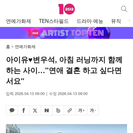
텐아시아
통합검
주
연예가화제
TEN스타필드
드라마·예능
뮤직
메
뉴
홈
연예가화제
아이유♥변우석, 아침 러닝까지 함께
하는 사이…"연애 결혼 하고 싶다면
서요"
입력 2026.04.13 09:00
수정 2026.04.13 09:00
페이스북 공유하기
밴드 공유하기
카카오톡 공유하기
엑스 공유하기
URL복사
글자 크게
글자 작게
네이버 공유하기