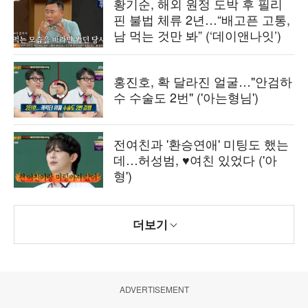
황기순, 해외 원정 도박 후 필리
핀 불법 체류 2년…“배고픈 고통,
남 먹는 것만 봐” (‘데이앤나잇’)
홍진호, 확 달라진 얼굴…"안검하
수 수술도 2번" ('아는형님')
전여친과 '환승연애' 미팅도 했는
데…허성범, ♥여친 있었다 ('아
형')
더보기
ADVERTISEMENT