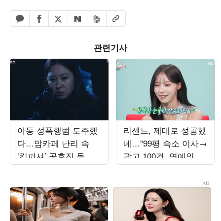
페이스북 공유하기
밴드 공유하기
카카오톡 공유하기
엑스 공유하기
URL복사
네이버 공유하기
관련기사
아동 성폭행범 도주했
리센느, 제대로 성공했
다…맘카페 난리 속
네…"99평 숙소 이사→
‘킹피셔’ 공효진 등판
광고 100건, 연예인병
(‘유부녀 킬러’)
경계" ('전참시')