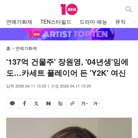
텐아시아
통합검
주
연예가화제
TEN스타필드
드라마·예능
뮤직
메
뉴
홈
연예가화제
'137억 건물주' 장원영, '04년생'임에
도…카세트 플레이어 든 'Y2K' 여신
입력 2026.04.11 13:20
수정 2026.04.11 13:20
페이스북 공유하기
밴드 공유하기
카카오톡 공유하기
엑스 공유하기
URL복사
글자 크게
글자 작게
네이버 공유하기