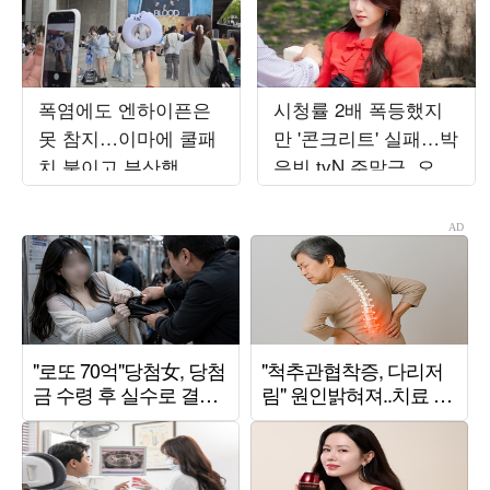
폭염에도 엔하이픈은
시청률 2배 폭등했지
못 참지…이마에 쿨패
만 '콘크리트' 실패…박
치 붙이고 부산행
은빈 tvN 주말극, 오르
[TEN현장]
락내리락 수치 변동
('오싹한')