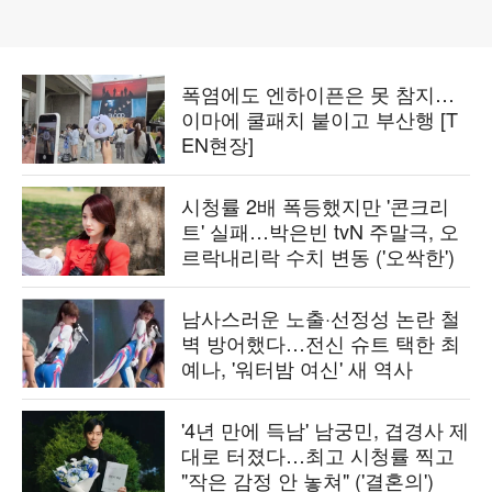
폭염에도 엔하이픈은 못 참지…
이마에 쿨패치 붙이고 부산행 [T
EN현장]
시청률 2배 폭등했지만 '콘크리
트' 실패…박은빈 tvN 주말극, 오
르락내리락 수치 변동 ('오싹한')
남사스러운 노출·선정성 논란 철
벽 방어했다…전신 슈트 택한 최
예나, '워터밤 여신' 새 역사
'4년 만에 득남' 남궁민, 겹경사 제
대로 터졌다…최고 시청률 찍고
"작은 감정 안 놓쳐" ('결혼의')