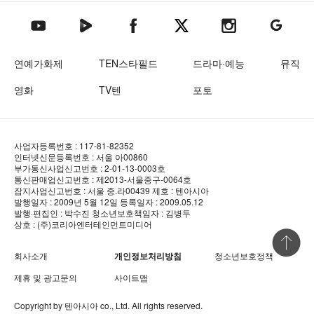
텐아시아 네이버TV
텐아시아 페이스북
텐아시아 엑스
텐아시아 인스타그램
텐아시아
텐아시아 유튜브
연예가화제
TEN스타필드
드라마·예능
뮤직
영화
TV텐
포토
사업자등록번호 : 117-81-82352
인터넷신문등록번호 : 서울 아00860
부가통신사업신고번호 : 2-01-13-0003호
통신판매업신고번호 : 제2013-서울중구-0064호
잡지사업신고번호 : 서울 중.라00439
제호 : 텐아시아
발행일자 : 2009년 5월 12일
등록일자 : 2009.05.12
발행·편집인 : 박수진
청소년보호책임자 : 김병두
상호 : (주)코리아엔터테인먼트미디어
상단 바로
회사소개
개인정보처리방침
청소년보호정책
제휴 및 광고문의
사이트맵
Copyright by
텐아시아
co., Ltd. All rights reserved.