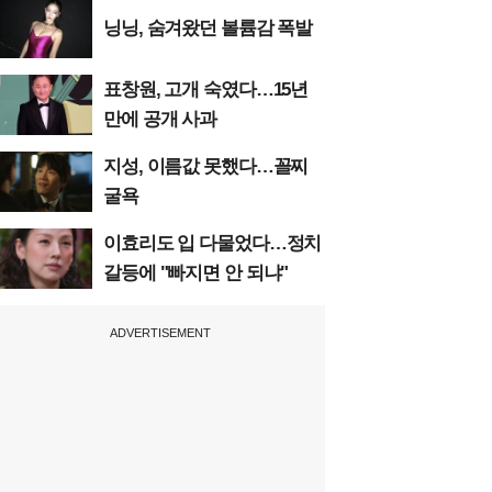
닝닝, 숨겨왔던 볼륨감 폭발
표창원, 고개 숙였다…15년
만에 공개 사과
지성, 이름값 못했다…꼴찌
굴욕
이효리도 입 다물었다…정치
갈등에 "빠지면 안 되냐"
ADVERTISEMENT