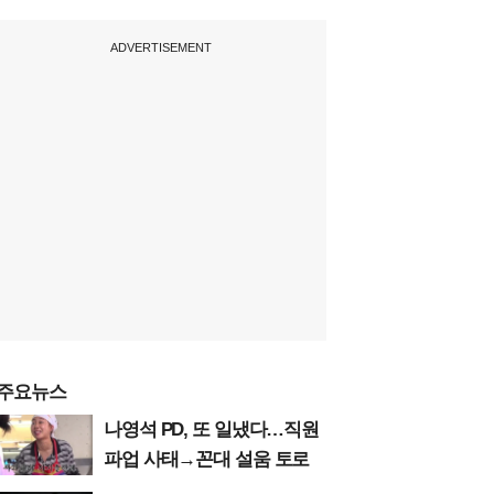
ADVERTISEMENT
주요뉴스
나영석 PD, 또 일냈다…직원
파업 사태→꼰대 설움 토로