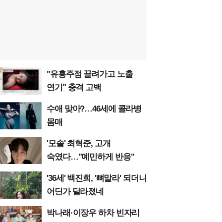
"유흥주점 끌려가고 노출
연기" 충격 고백
수애 맞아?…46세에 콜라병
몸매
'모솔' 최혁준, 고개
숙였다…"예민하게 반응"
'36세' 백진희, '뼈말라' 되더니
어딘가 달라졌네
박나래·이장우 하차 빈자리