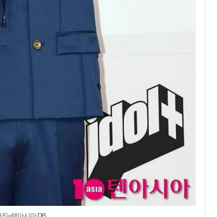
사진=텐아시아 DB