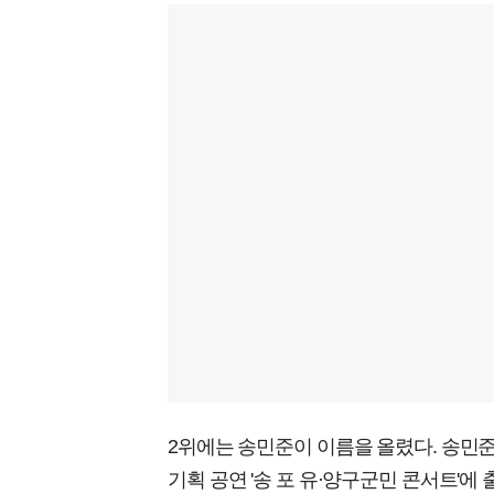
2위에는 송민준이 이름을 올렸다. 송민준
기획 공연 '송 포 유·양구군민 콘서트'에 출