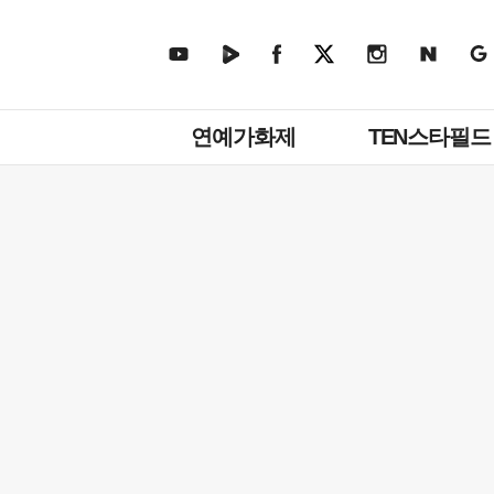
주
연예가화제
TEN스타필드
메
뉴