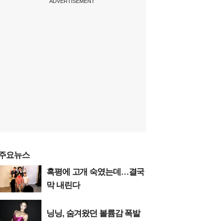
ADVERTISEMENT
주요뉴스
혹평에 고개 숙였는데…결국
막 내린다
닝닝, 숨겨왔던 볼륨감 폭발