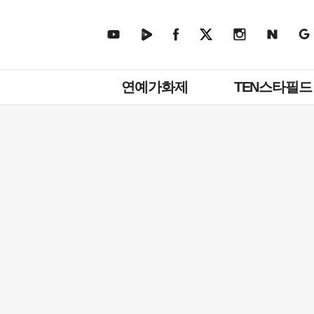
주
연예가화제
TEN스타필드
메
뉴