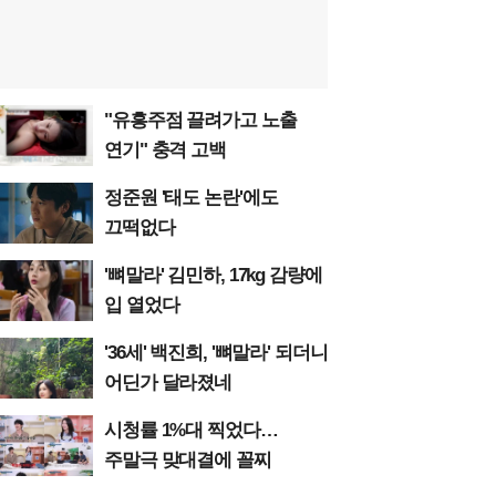
"유흥주점 끌려가고 노출
연기" 충격 고백
정준원 '태도 논란'에도
끄떡없다
'뼈말라' 김민하, 17kg 감량에
입 열었다
'36세' 백진희, '뼈말라' 되더니
어딘가 달라졌네
시청률 1%대 찍었다…
주말극 맞대결에 꼴찌