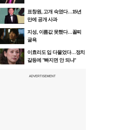
표창원, 고개 숙였다…15년
만에 공개 사과
지성, 이름값 못했다…꼴찌
굴욕
이효리도 입 다물었다…정치
갈등에 "빠지면 안 되냐"
ADVERTISEMENT