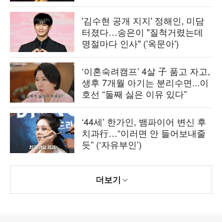
'김수현 공개 지지' 정해인, 미담
터졌다…송은이 "질척거렸는데
명절마다 인사" ('옥문아')
‘이혼숙려캠프’ 4살 子 품고 자고,
생후 7개월 아기는 분리수면...이
호선 “둘째 싫은 이유 있다”
‘44세’ 한가인, 뱀파이어 변신 후
치과行…“이러면 안 들어보내줄
듯” (‘자유부인’)
더보기