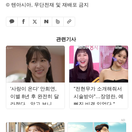
© 텐아시아, 무단전재 및 재배포 금지
페이스북 공유하기
밴드 공유하기
카카오톡 공유하기
엑스 공유하기
URL복사
네이버 공유하기
관련기사
'사랑이 온다' 안희연,
"전현무가 소개해줘서
이별 8년 후 완전히 달
시술받아"…장영란, 예
라졌다…알고 보니 아
뻐진 비결 있었다 "앞
들 키우는 워킹맘
니 작아져" ('A급')