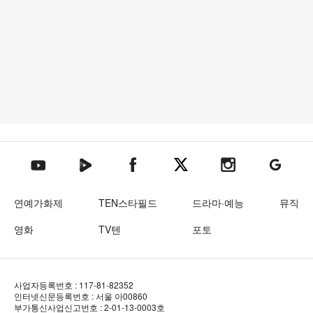
텐아시아 네이버TV
텐아시아 페이스북
텐아시아 엑스
텐아시아 인스타그램
텐아시아
텐아시아 유튜브
연예가화제
TEN스타필드
드라마·예능
뮤직
영화
TV텐
포토
사업자등록번호 : 117-81-82352
인터넷신문등록번호 : 서울 아00860
부가통신사업신고번호 : 2-01-13-0003호