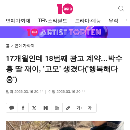
텐아시아
통합검
주
연예가화제
TEN스타필드
드라마·예능
뮤직
메
뉴
홈
연예가화제
17개월인데 18번째 광고 계약…박수
홍 딸 재이, '고모' 생겼다('행복해다
홍')
입력 2026.03.16 20:44
수정 2026.03.16 20:44
페이스북 공유하기
밴드 공유하기
카카오톡 공유하기
엑스 공유하기
URL복사
글자 크게
글자 작게
네이버 공유하기