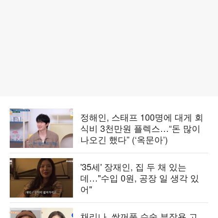
정해인, 스태프 100명에 대게 회
식비 3천만원 플렉스…“돈 많이
나오긴 했다” (‘옥문아’)
'35세' 장재인, 집 두 채 있는
데…"수입 0원, 공장 일 생각 있
어"
채리나, 쌍꺼풀 수술 부작용 고