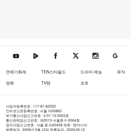
텐아시아 네이버TV
텐아시아 페이스북
텐아시아 엑스
텐아시아 인스타그램
텐아시아
텐아시아 유튜브
연예가화제
TEN스타필드
드라마·예능
뮤직
영화
TV텐
포토
사업자등록번호 : 117-81-82352
인터넷신문등록번호 : 서울 아00860
부가통신사업신고번호 : 2-01-13-0003호
통신판매업신고번호 : 제2013-서울중구-0064호
잡지사업신고번호 : 서울 중.라00439
제호 : 텐아시아
발행일자 : 2009년 5월 12일
등록일자 : 2009.05.12