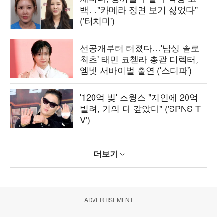
백…"카메라 정면 보기 싫었다"
('터치미')
선공개부터 터졌다…'남성 솔로
최초' 태민 코첼라 총괄 디렉터,
엠넷 서바이벌 출연 ('스디파')
'120억 빚' 스윙스 "지인에 20억
빌려, 거의 다 갚았다" ('SPNS T
V')
더보기
ADVERTISEMENT