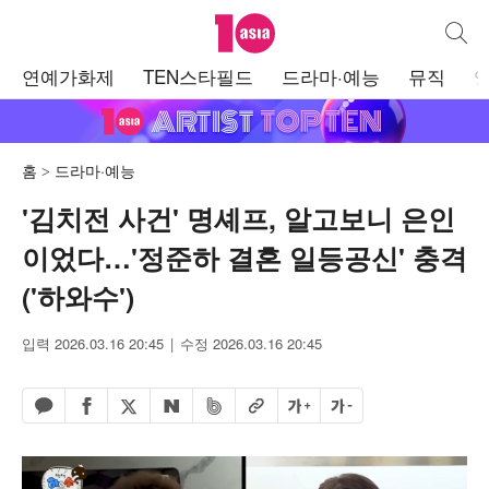
텐아시아
통합검
주
연예가화제
TEN스타필드
드라마·예능
뮤직
메
뉴
홈
드라마·예능
'김치전 사건' 명셰프, 알고보니 은인
이었다…'정준하 결혼 일등공신' 충격
('하와수')
입력 2026.03.16 20:45
수정 2026.03.16 20:45
페이스북 공유하기
밴드 공유하기
카카오톡 공유하기
엑스 공유하기
URL복사
글자 크게
글자 작게
네이버 공유하기