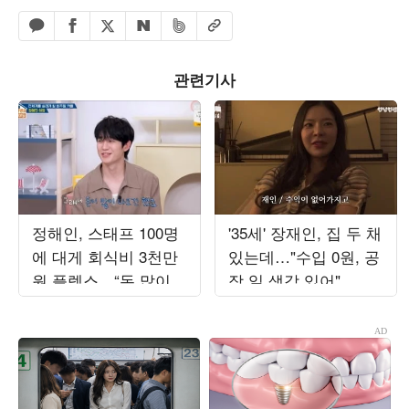
페이스북 공유하기
밴드 공유하기
카카오톡 공유하기
엑스 공유하기
URL복사
네이버 공유하기
관련기사
정해인, 스태프 100명
'35세' 장재인, 집 두 채
에 대게 회식비 3천만
있는데…"수입 0원, 공
원 플렉스…“돈 많이
장 일 생각 있어"
나오긴 했다” (‘옥문
아’)