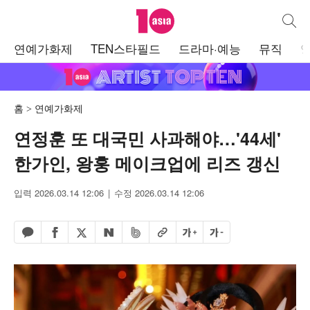
텐아시아
통합검
주
연예가화제
TEN스타필드
드라마·예능
뮤직
메
뉴
홈
연예가화제
연정훈 또 대국민 사과해야…'44세'
한가인, 왕훙 메이크업에 리즈 갱신
입력 2026.03.14 12:06
수정 2026.03.14 12:06
페이스북 공유하기
밴드 공유하기
카카오톡 공유하기
엑스 공유하기
URL복사
글자 크게
글자 작게
네이버 공유하기