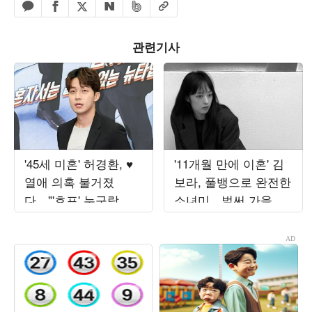
페이스북 공유하기
밴드 공유하기
카카오톡 공유하기
엑스 공유하기
URL복사
네이버 공유하기
관련기사
'45세 미혼' 허경환, ♥
'11개월 만에 이혼' 김
열애 의혹 불거졌
보라, 풀뱅으로 완전한
다…"'호프' 누구랑 봤
소녀미…벌써 가을 준
는지 들은 게 있어" 추
비 들어갔나
궁 ('최우수산')