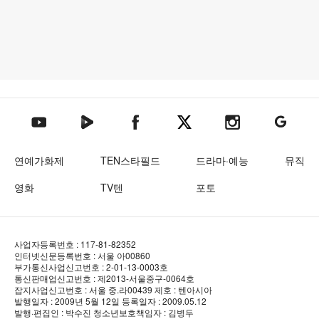
텐아시아 네이버TV
텐아시아 페이스북
텐아시아 엑스
텐아시아 인스타그램
텐아시아
텐아시아 유튜브
연예가화제
TEN스타필드
드라마·예능
뮤직
영화
TV텐
포토
사업자등록번호 : 117-81-82352
인터넷신문등록번호 : 서울 아00860
부가통신사업신고번호 : 2-01-13-0003호
통신판매업신고번호 : 제2013-서울중구-0064호
잡지사업신고번호 : 서울 중.라00439
제호 : 텐아시아
발행일자 : 2009년 5월 12일
등록일자 : 2009.05.12
발행·편집인 : 박수진
청소년보호책임자 : 김병두