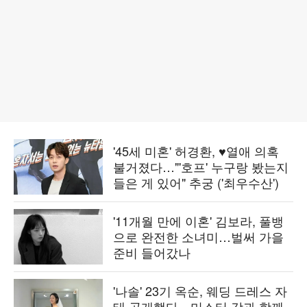
'45세 미혼' 허경환, ♥열애 의혹
불거졌다…"'호프' 누구랑 봤는지
들은 게 있어" 추궁 ('최우수산')
'11개월 만에 이혼' 김보라, 풀뱅
으로 완전한 소녀미…벌써 가을
준비 들어갔나
'나솔' 23기 옥순, 웨딩 드레스 자
태 공개했다…미스터 강과 함께