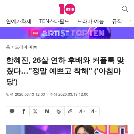
텐아시아
통합검
주
연예가화제
TEN스타필드
드라마·예능
뮤직
메
뉴
홈
드라마·예능
한혜진, 26살 연하 후배와 커플룩 맞
췄다…"정말 예쁘고 착해" ('아침마
당')
입력 2026.03.13 12:00
수정 2026.03.13 12:00
페이스북 공유하기
밴드 공유하기
카카오톡 공유하기
엑스 공유하기
URL복사
글자 크게
글자 작게
네이버 공유하기