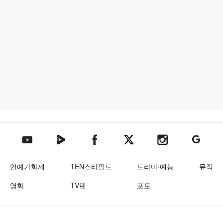
텐아시아 네이버TV
텐아시아 페이스북
텐아시아 엑스
텐아시아 인스타그램
텐아시아
텐아시아 유튜브
연예가화제
TEN스타필드
드라마·예능
뮤직
영화
TV텐
포토