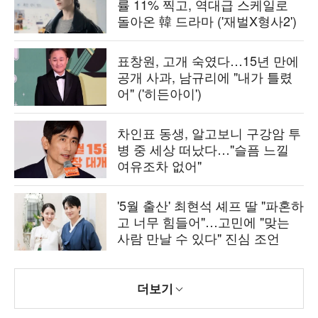
률 11% 찍고, 역대급 스케일로
돌아온 韓 드라마 ('재벌X형사2')
표창원, 고개 숙였다…15년 만에
공개 사과, 남규리에 "내가 틀렸
어" ('히든아이')
차인표 동생, 알고보니 구강암 투
병 중 세상 떠났다…"슬픔 느낄
여유조차 없어"
'5월 출산' 최현석 셰프 딸 "파혼하
고 너무 힘들어"…고민에 "맞는
사람 만날 수 있다" 진심 조언
더보기