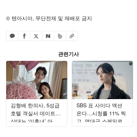
© 텐아시아, 무단전재 및 재배포 금지
페이스북 공유하기
밴드 공유하기
카카오톡 공유하기
엑스 공유하기
URL복사
네이버 공유하기
관련기사
김형배 한의사, 5성급
SBS 표 사이다 액션
호텔 객실서 데이트…
온다…시청률 11% 찍
상대는 ‘이혼녀’ 아옳
고, 역대급 스케일로
이
돌아온 韓 드라마 ('재
벌X형사2')