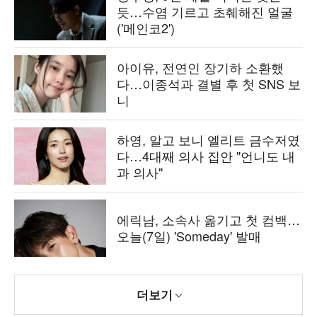
듯…수염 기르고 초췌해진 얼굴
('메인코2')
아이유, 전연인 장기하 소환했
다…이종석과 결별 후 첫 SNS 보
니
하영, 알고 보니 엘리트 금수저였
다…4대째 의사 집안 "언니도 내
과 의사"
에릭남, 소속사 옮기고 첫 컴백…
오늘(7일) 'Someday' 발매
더보기