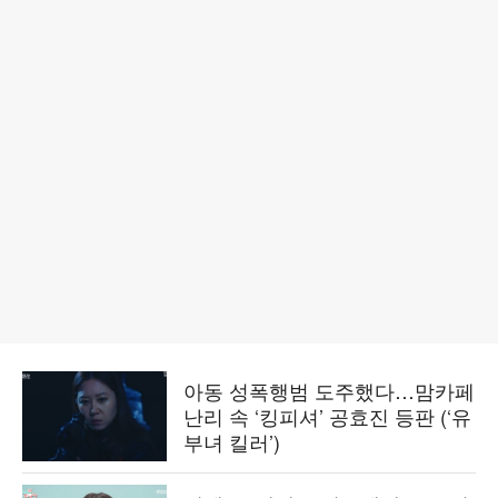
아동 성폭행범 도주했다…맘카페
난리 속 ‘킹피셔’ 공효진 등판 (‘유
부녀 킬러’)