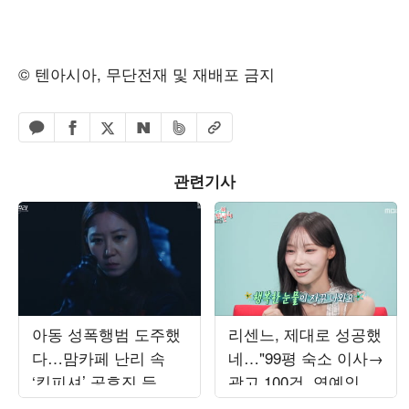
© 텐아시아, 무단전재 및 재배포 금지
페이스북 공유하기
밴드 공유하기
카카오톡 공유하기
엑스 공유하기
URL복사
네이버 공유하기
관련기사
아동 성폭행범 도주했
리센느, 제대로 성공했
다…맘카페 난리 속
네…"99평 숙소 이사→
‘킹피셔’ 공효진 등판
광고 100건, 연예인병
(‘유부녀 킬러’)
경계" ('전참시')