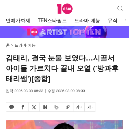
텐아시아
통합검
주
연예가화제
TEN스타필드
드라마·예능
뮤직
메
뉴
홈
드라마·예능
김태리, 결국 눈물 보였다…시골서
아이들 가르치다 끝내 오열 ('방과후
태리쌤')[종합]
입력 2026.03.09 08:33
수정 2026.03.09 08:33
페이스북 공유하기
밴드 공유하기
카카오톡 공유하기
엑스 공유하기
URL복사
글자 크게
글자 작게
네이버 공유하기