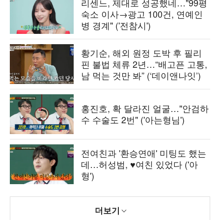
리센느, 제대로 성공했네…"99평
숙소 이사→광고 100건, 연예인
병 경계" ('전참시')
황기순, 해외 원정 도박 후 필리
핀 불법 체류 2년…“배고픈 고통,
남 먹는 것만 봐” (‘데이앤나잇’)
홍진호, 확 달라진 얼굴…"안검하
수 수술도 2번" ('아는형님')
전여친과 '환승연애' 미팅도 했는
데…허성범, ♥여친 있었다 ('아
형')
더보기