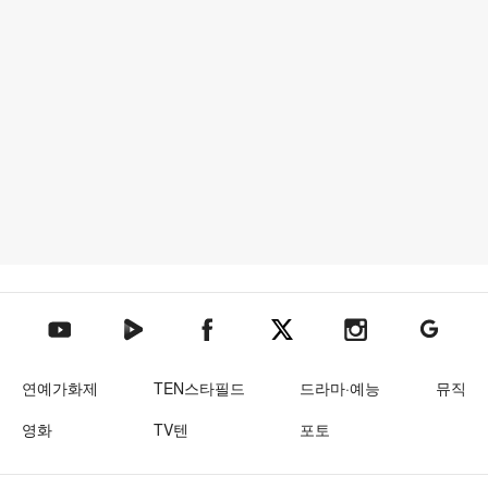
텐아시아 네이버TV
텐아시아 페이스북
텐아시아 엑스
텐아시아 인스타그램
텐아시아
텐아시아 유튜브
연예가화제
TEN스타필드
드라마·예능
뮤직
영화
TV텐
포토