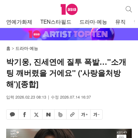
텐아시아
통합검
주
연예가화제
TEN스타필드
드라마·예능
뮤직
메
뉴
홈
드라마·예능
박기웅, 진세연에 질투 폭발…"소개
팅 깨버렸을 거에요" ('사랑을처방
해')[종합]
입력 2026.02.23 08:13
수정 2026.07.14 16:37
페이스북 공유하기
밴드 공유하기
카카오톡 공유하기
엑스 공유하기
URL복사
글자 크게
글자 작게
네이버 공유하기