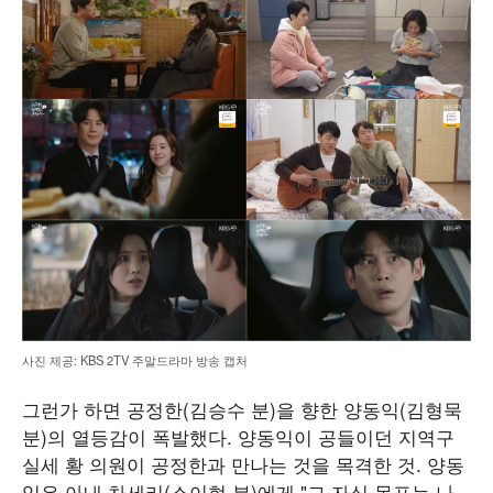
사진 제공: KBS 2TV 주말드라마 방송 캡처
그런가 하면 공정한(김승수 분)을 향한 양동익(김형묵
분)의 열등감이 폭발했다. 양동익이 공들이던 지역구
실세 황 의원이 공정한과 만나는 것을 목격한 것. 양동
익은 아내 차세리(소이현 분)에게 "그 자식 목표는 나