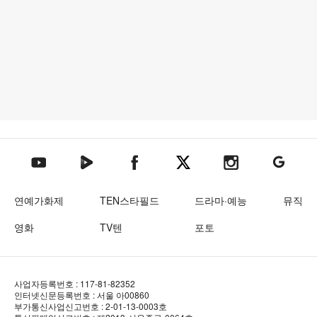
텐아시아 네이버TV
텐아시아 페이스북
텐아시아 엑스
텐아시아 인스타그램
텐아시아
텐아시아 유튜브
연예가화제
TEN스타필드
드라마·예능
뮤직
영화
TV텐
포토
사업자등록번호 : 117-81-82352
인터넷신문등록번호 : 서울 아00860
부가통신사업신고번호 : 2-01-13-0003호