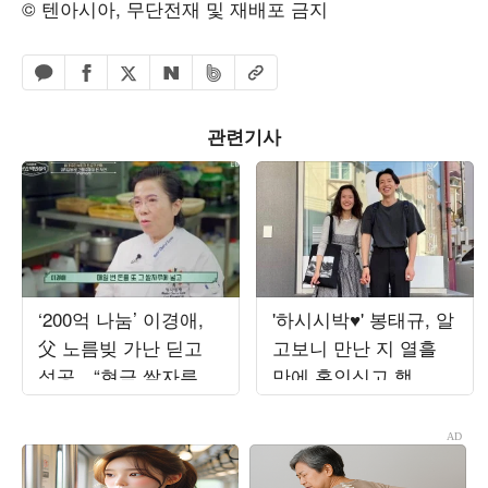
© 텐아시아, 무단전재 및 재배포 금지
페이스북 공유하기
밴드 공유하기
카카오톡 공유하기
엑스 공유하기
URL복사
네이버 공유하기
관련기사
‘200억 나눔’ 이경애,
'하시시박♥' 봉태규, 알
父 노름빚 가난 딛고
고보니 만난 지 열흘
성공…“현금 쌀자루에
만에 혼인신고 했
넣어 베고 자” (‘백만장
다…"첫사랑과 결혼"
자’)
('설록')[종합]