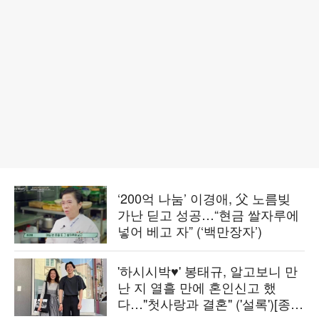
‘200억 나눔’ 이경애, 父 노름빚
가난 딛고 성공…“현금 쌀자루에
넣어 베고 자” (‘백만장자’)
'하시시박♥' 봉태규, 알고보니 만
난 지 열흘 만에 혼인신고 했
다…"첫사랑과 결혼" ('설록')[종