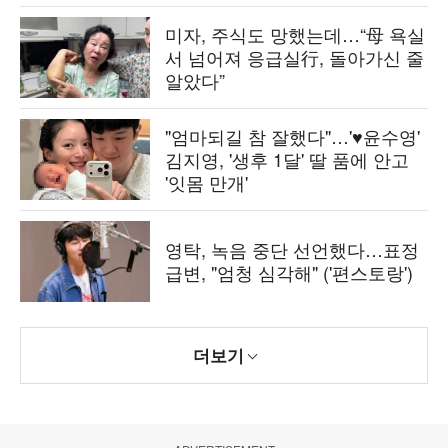
합]
미자, 주식도 망했는데…“母 욕실
서 넘어져 응급실行, 돌아가신 줄
알았다”
"엄마되길 참 잘했다"…'♥윤수영'
김지영, '생후 1달' 딸 품에 안고
'잇몸 만개'
영탁, 녹음 중단 선언했다…표정
급변, "엄청 심각해" ('편스토랑')
더보기