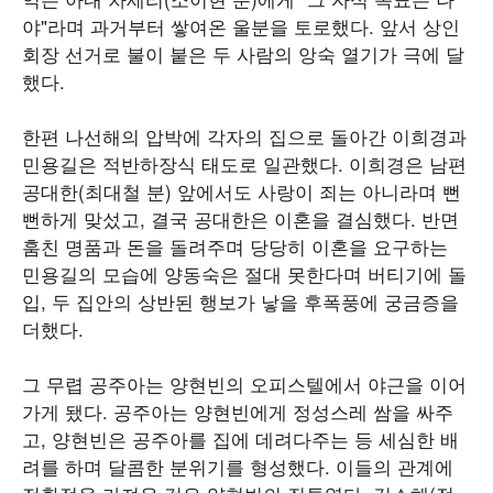
야"라며 과거부터 쌓여온 울분을 토로했다. 앞서 상인
회장 선거로 불이 붙은 두 사람의 앙숙 열기가 극에 달
했다.
한편 나선해의 압박에 각자의 집으로 돌아간 이희경과
민용길은 적반하장식 태도로 일관했다. 이희경은 남편
공대한(최대철 분) 앞에서도 사랑이 죄는 아니라며 뻔
뻔하게 맞섰고, 결국 공대한은 이혼을 결심했다. 반면
훔친 명품과 돈을 돌려주며 당당히 이혼을 요구하는
민용길의 모습에 양동숙은 절대 못한다며 버티기에 돌
입, 두 집안의 상반된 행보가 낳을 후폭풍에 궁금증을
더했다.
그 무렵 공주아는 양현빈의 오피스텔에서 야근을 이어
가게 됐다. 공주아는 양현빈에게 정성스레 쌈을 싸주
고, 양현빈은 공주아를 집에 데려다주는 등 세심한 배
려를 하며 달콤한 분위기를 형성했다. 이들의 관계에