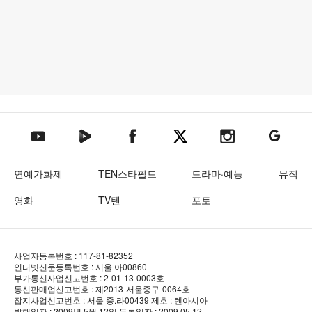
텐아시아 네이버TV
텐아시아 페이스북
텐아시아 엑스
텐아시아 인스타그램
텐아시아
텐아시아 유튜브
연예가화제
TEN스타필드
드라마·예능
뮤직
영화
TV텐
포토
사업자등록번호 : 117-81-82352
인터넷신문등록번호 : 서울 아00860
부가통신사업신고번호 : 2-01-13-0003호
통신판매업신고번호 : 제2013-서울중구-0064호
잡지사업신고번호 : 서울 중.라00439
제호 : 텐아시아
발행일자 : 2009년 5월 12일
등록일자 : 2009.05.12