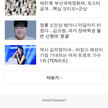
제31회 부산국제영화제, 포스터
공개…핵심 모티프=군상
청룡 신인상 받더니 미담까지 터
졌다…김규원, 과거 장애학생 돌
본 선행에 '뭉클'
역시 김의영이네…바캉스 패션이
가장 기대되는 여자 트로트 가수
1위 [TEN차트]
더보기
ADVERTISEMENT