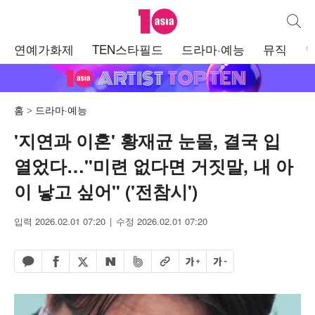
텐아시아
통합검
주
연예가화제
TEN스타필드
드라마·예능
뮤직
메
뉴
홈
드라마·예능
'지연과 이혼' 황재균 눈물, 결국 입
열었다…"미련 없다면 거짓말, 내 아
이 낳고 싶어" ('전참시')
입력 2026.02.01 07:20
수정 2026.02.01 07:20
페이스북 공유하기
밴드 공유하기
카카오톡 공유하기
엑스 공유하기
URL복사
글자 크게
글자 작게
네이버 공유하기