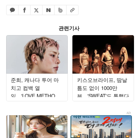
페이스북 공유하기
밴드 공유하기
카카오톡 공유하기
엑스 공유하기
URL복사
네이버 공유하기
관련기사
준희, 캐나다 투어 마
키스오브라이프, 땀날
치고 컴백 열
틈도 없이 1000만
일…'LOVE METHOD'
뷰…'SWEAT'도 통했다
발매