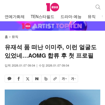
텐아시아
통합검
주
연예가화제
TEN스타필드
드라마·예능
뮤직
메
뉴
홈
뮤직
유재석 품 떠난 이미주, 이런 얼굴도
있었네…AOMG 합류 후 첫 프로필
입력 2026.01.07 09:04
수정 2026.01.07 09:04
페이스북 공유하기
밴드 공유하기
카카오톡 공유하기
엑스 공유하기
URL복사
글자 크게
글자 작게
네이버 공유하기