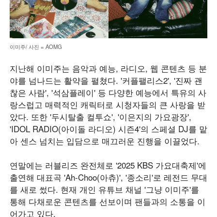
이미주/ 사진 = AOMG
지난해 이미주는 음악과 예능, 라디오, 웹 콘텐츠 등 분
야를 넘나드는 활약을 펼쳤다. '커플팰리스2', '진짜 괜
찮은 사람', '석삼플레이' 등 다양한 예능에서 특유의 사
랑스럽고 매력적인 캐릭터로 시청자들의 큰 사랑을 받
았다. 또한 '두시탈출 컬투쇼', '이은지의 가요광장',
'IDOL RADIO(아이돌 라디오) 시즌4'의 스페셜 DJ를 맡
아 센스 넘치는 입담으로 매끄러운 진행을 이끌었다.
연말에는 러블리즈 완전체로 '2025 KBS 가요대축제'에
출연해 대표곡 'Ah-Choo(아츄)', '종소리'로 레전드 무대
를 새로 썼다. 현재 개인 유튜브 채널 '그냥 이미주'를
통해 다채로운 콘텐츠를 선보이며 팬들과의 소통을 이
어가고 있다.