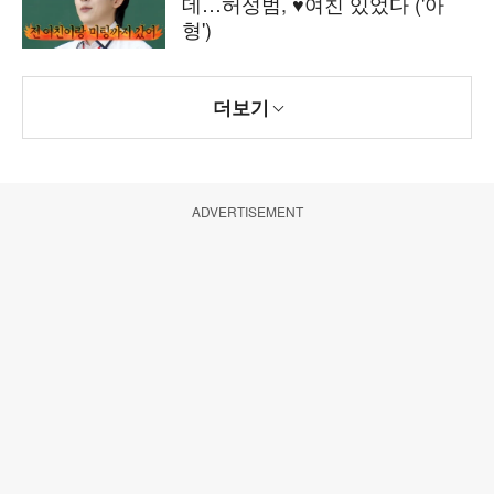
데…허성범, ♥여친 있었다 ('아
형')
더보기
ADVERTISEMENT