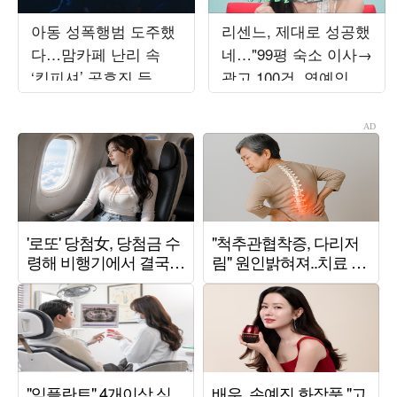
아동 성폭행범 도주했
리센느, 제대로 성공했
다…맘카페 난리 속
네…"99평 숙소 이사→
‘킹피셔’ 공효진 등판
광고 100건, 연예인병
(‘유부녀 킬러’)
경계" ('전참시')