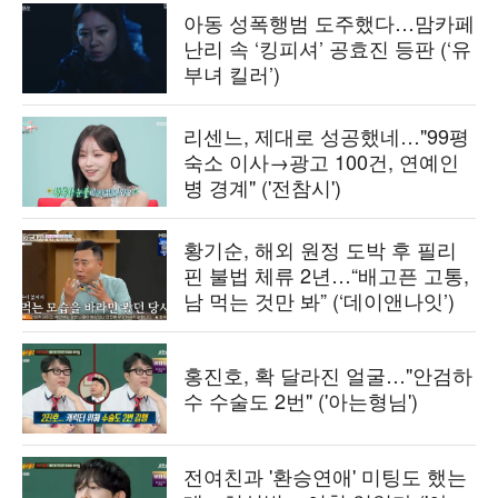
아동 성폭행범 도주했다…맘카페
난리 속 ‘킹피셔’ 공효진 등판 (‘유
부녀 킬러’)
리센느, 제대로 성공했네…"99평
숙소 이사→광고 100건, 연예인
병 경계" ('전참시')
황기순, 해외 원정 도박 후 필리
핀 불법 체류 2년…“배고픈 고통,
남 먹는 것만 봐” (‘데이앤나잇’)
홍진호, 확 달라진 얼굴…"안검하
수 수술도 2번" ('아는형님')
전여친과 '환승연애' 미팅도 했는