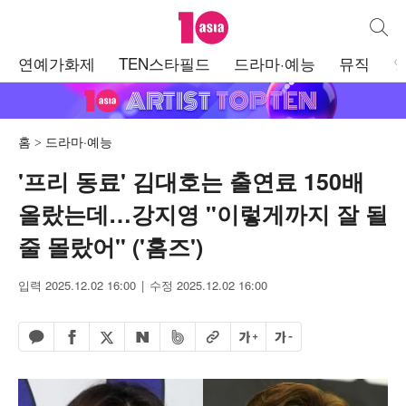
텐아시아
통합검
주
연예가화제
TEN스타필드
드라마·예능
뮤직
메
뉴
홈
드라마·예능
'프리 동료' 김대호는 출연료 150배
올랐는데…강지영 "이렇게까지 잘 될
줄 몰랐어" ('홈즈')
입력 2025.12.02 16:00
수정 2025.12.02 16:00
페이스북 공유하기
밴드 공유하기
카카오톡 공유하기
엑스 공유하기
URL복사
글자 크게
글자 작게
네이버 공유하기