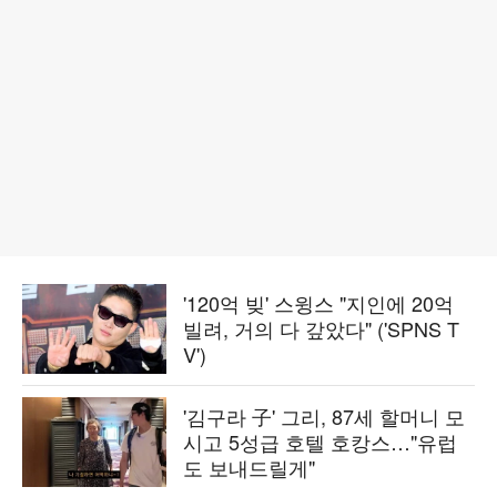
'120억 빚' 스윙스 "지인에 20억
빌려, 거의 다 갚았다" ('SPNS T
V')
'김구라 子' 그리, 87세 할머니 모
시고 5성급 호텔 호캉스…"유럽
도 보내드릴게"