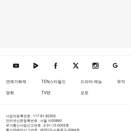
텐아시아 네이버TV
텐아시아 페이스북
텐아시아 엑스
텐아시아 인스타그램
텐아시아
텐아시아 유튜브
연예가화제
TEN스타필드
드라마·예능
뮤직
영화
TV텐
포토
사업자등록번호 : 117-81-82352
인터넷신문등록번호 : 서울 아00860
부가통신사업신고번호 : 2-01-13-0003호
통신판매업신고번호 : 제2013-서울중구-0064호