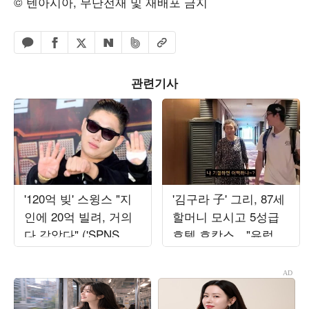
© 텐아시아, 무단전재 및 재배포 금지
페이스북 공유하기
밴드 공유하기
카카오톡 공유하기
엑스 공유하기
URL복사
네이버 공유하기
관련기사
'120억 빚' 스윙스 "지
'김구라 子' 그리, 87세
인에 20억 빌려, 거의
할머니 모시고 5성급
다 갚았다" ('SPNS
호텔 호캉스…"유럽도
TV')
보내드릴게"