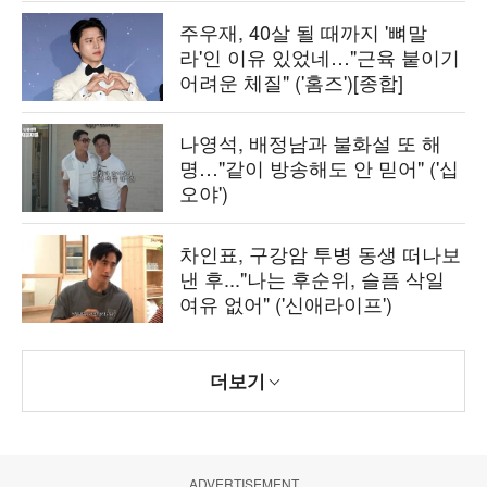
주우재, 40살 될 때까지 '뼈말
라'인 이유 있었네…"근육 붙이기
어려운 체질" ('홈즈')[종합]
나영석, 배정남과 불화설 또 해
명…"같이 방송해도 안 믿어" ('십
오야')
차인표, 구강암 투병 동생 떠나보
낸 후..."나는 후순위, 슬픔 삭일
여유 없어" ('신애라이프')
더보기
ADVERTISEMENT