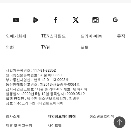
텐아시아 네이버TV
텐아시아 페이스북
텐아시아 엑스
텐아시아 인스타그램
텐아시아
텐아시아 유튜브
연예가화제
TEN스타필드
드라마·예능
뮤직
영화
TV텐
포토
사업자등록번호 : 117-81-82352
인터넷신문등록번호 : 서울 아00860
부가통신사업신고번호 : 2-01-13-0003호
통신판매업신고번호 : 제2013-서울중구-0064호
잡지사업신고번호 : 서울 중.라00439
제호 : 텐아시아
발행일자 : 2009년 5월 12일
등록일자 : 2009.05.12
발행·편집인 : 박수진
청소년보호책임자 : 김병두
상호 : (주)코리아엔터테인먼트미디어
회사소개
개인정보처리방침
청소년보호정책
상단 바로
제휴 및 광고문의
사이트맵