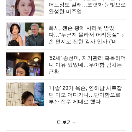
어느정도 길래…또렷한 눈빛으로
완성한 비주얼
화사, 젠슨 황에 샤라웃 받았
다…"누군지 몰라서 어리둥절"→
손 편지로 전한 감사 인사 ('미우
새')
'52세' 송선미, 자기관리 혹독하더
니 이유 있었네…우아함 넘치는
근황
'나솔' 29기 옥순, 연하남 사로잡
던 미모 어디가나…단아함으로
부산 접수 제대로 했다
더보기