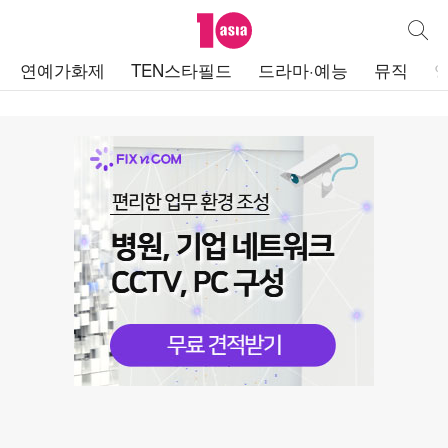
텐아시아
통합검
주
연예가화제
TEN스타필드
드라마·예능
뮤직
메
뉴