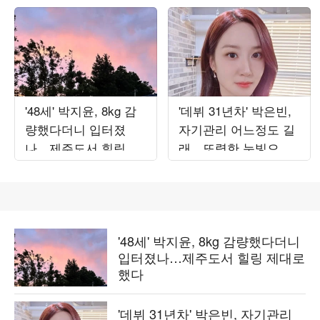
'48세' 박지윤, 8kg 감
'데뷔 31년차' 박은빈,
량했다더니 입터졌
자기관리 어느정도 길
나…제주도서 힐링 제
래…또렷한 눈빛으로
대로 했다
완성한 비주얼
'48세' 박지윤, 8kg 감량했다더니
입터졌나…제주도서 힐링 제대로
했다
'데뷔 31년차' 박은빈, 자기관리