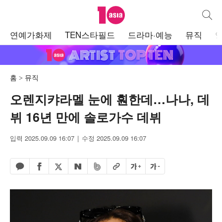
텐아시아
통합검
주
연예가화제
TEN스타필드
드라마·예능
뮤직
메
뉴
홈
뮤직
오렌지캬라멜 눈에 훤한데…나나, 데
뷔 16년 만에 솔로가수 데뷔
입력 2025.09.09 16:07
수정 2025.09.09 16:07
페이스북 공유하기
밴드 공유하기
카카오톡 공유하기
엑스 공유하기
URL복사
글자 크게
글자 작게
네이버 공유하기