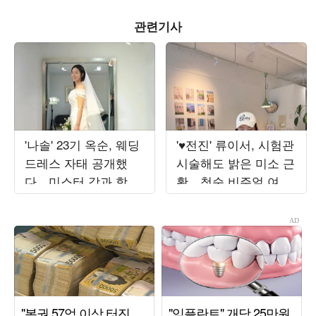
관련기사
'나솔' 23기 옥순, 웨딩
'♥전진' 류이서, 시험관
드레스 자태 공개했
시술해도 밝은 미소 근
다…미스터 강과 함께
황…청순 비주얼 여전
한 결혼 준비
해