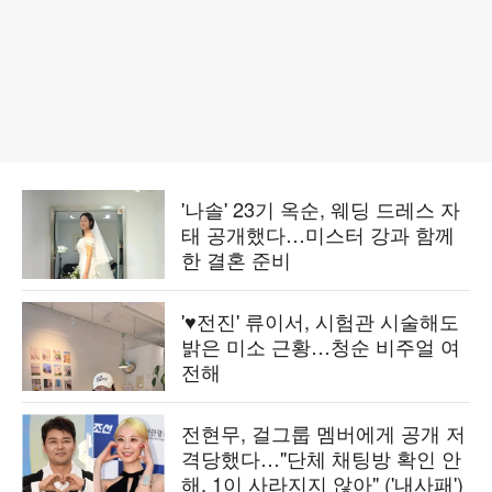
'나솔' 23기 옥순, 웨딩 드레스 자
태 공개했다…미스터 강과 함께
한 결혼 준비
'♥전진' 류이서, 시험관 시술해도
밝은 미소 근황…청순 비주얼 여
전해
전현무, 걸그룹 멤버에게 공개 저
격당했다…"단체 채팅방 확인 안
해, 1이 사라지지 않아" ('내사패')