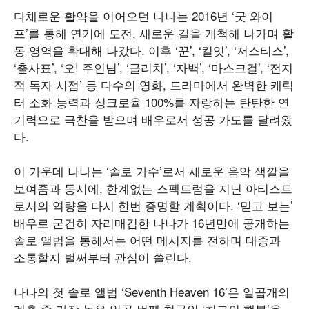
다채로운 활약을 이어오던 나나는 2016년 ‘굿 와이
프’를 통해 연기에 도전, 새로운 길을 개척해 나가며 활
동 영역을 확대해 나갔다. 이후 ‘꾼’, ‘킬잇’, ‘저스티스’,
‘출사표’, ‘오! 주인님’, ‘글리치’, ‘자백’, ‘마스크걸’, ‘전지
적 독자 시점’ 등 다수의 영화, 드라마에서 완벽한 캐릭
터 소화 능력과 싱크로율 100%를 자랑하는 탄탄한 연
기력으로 극찬을 받으며 배우로서 성공 가도를 달려왔
다.
이 가운데 나나는 ‘솔로 가수’로서 새로운 음악 색깔을
보여줌과 동시에, 한계없는 스펙트럼을 지닌 아티스트
로서의 역량을 다시 한번 증명할 계획이다. ‘믿고 보는’
배우로 굳건히 자리매김한 나나가 16년만에 공개하는
솔로 앨범을 통해서는 어떤 메시지를 전하며 대중과
소통할지 벌써부터 관심이 쏠린다.
나나의 첫 솔로 앨범 ‘Seventh Heaven 16’은 일곱개의
계층 중 가장 높은 일곱 번째 천국인 ‘최고의 행복’을