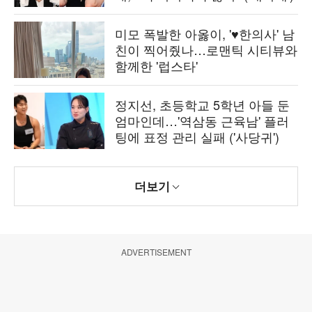
미모 폭발한 아옳이, '♥한의사' 남
친이 찍어줬나…로맨틱 시티뷰와
함께한 '럽스타'
정지선, 초등학교 5학년 아들 둔
엄마인데…'역삼동 근육남' 플러
팅에 표정 관리 실패 ('사당귀')
더보기
ADVERTISEMENT