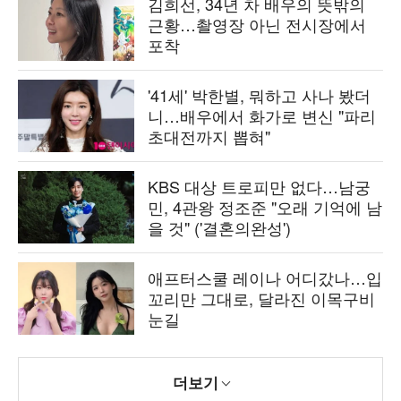
김희선, 34년 차 배우의 뜻밖의
근황…촬영장 아닌 전시장에서
포착
'41세' 박한별, 뭐하고 사나 봤더
니…배우에서 화가로 변신 "파리
초대전까지 뽑혀"
KBS 대상 트로피만 없다…남궁
민, 4관왕 정조준 "오래 기억에 남
을 것" ('결혼의완성')
애프터스쿨 레이나 어디갔나…입
꼬리만 그대로, 달라진 이목구비
눈길
더보기