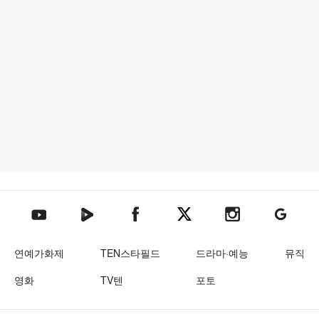
텐아시아 네이버TV
텐아시아 페이스북
텐아시아 엑스
텐아시아 인스타그램
텐아시아
텐아시아 유튜브
연예가화제
TEN스타필드
드라마·예능
뮤직
영화
TV텐
포토