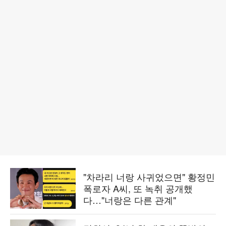
"차라리 너랑 사귀었으면" 황정민
폭로자 A씨, 또 녹취 공개했
다…"너랑은 다른 관계"