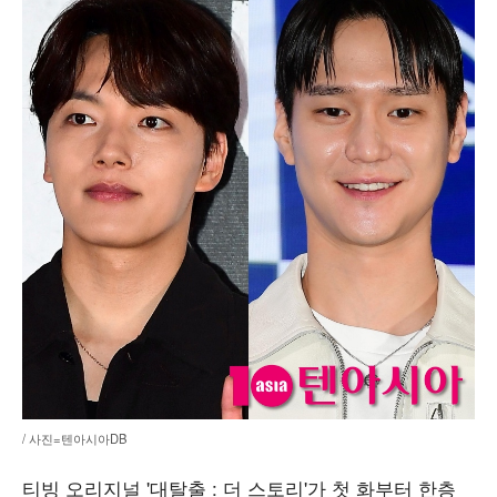
/ 사진=텐아시아DB
티빙 오리지널 '대탈출 : 더 스토리'가 첫 화부터 한층