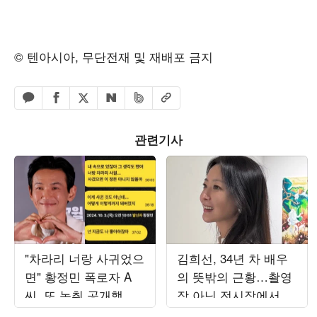
© 텐아시아, 무단전재 및 재배포 금지
페이스북 공유하기
밴드 공유하기
카카오톡 공유하기
엑스 공유하기
URL복사
네이버 공유하기
관련기사
"차라리 너랑 사귀었으
김희선, 34년 차 배우
면" 황정민 폭로자 A
의 뜻밖의 근황…촬영
씨, 또 녹취 공개했
장 아닌 전시장에서 포
다…"너랑은 다른 관
착