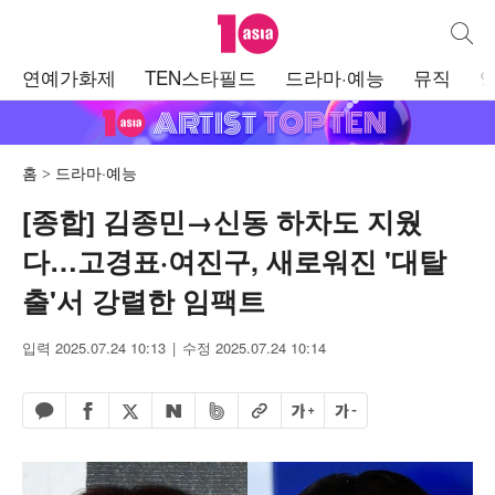
텐아시아
통합검
주
연예가화제
TEN스타필드
드라마·예능
뮤직
메
뉴
홈
드라마·예능
[종합] 김종민→신동 하차도 지웠
다…고경표·여진구, 새로워진 '대탈
출'서 강렬한 임팩트
입력 2025.07.24 10:13
수정 2025.07.24 10:14
페이스북 공유하기
밴드 공유하기
카카오톡 공유하기
엑스 공유하기
URL복사
글자 크게
글자 작게
네이버 공유하기