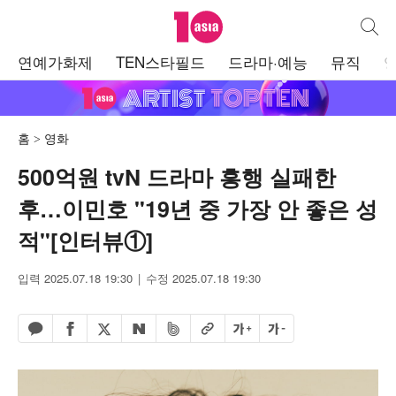
텐아시아
통합검
주
연예가화제
TEN스타필드
드라마·예능
뮤직
메
뉴
홈
영화
500억원 tvN 드라마 흥행 실패한
후…이민호 "19년 중 가장 안 좋은 성
적"[인터뷰①]
입력 2025.07.18 19:30
수정 2025.07.18 19:30
페이스북 공유하기
밴드 공유하기
카카오톡 공유하기
엑스 공유하기
URL복사
글자 크게
글자 작게
네이버 공유하기