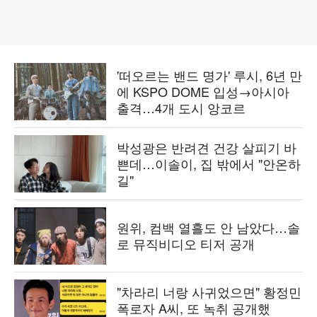
'떠오르는 밴드 명가' 루시, 6년 만
에 KSPO DOME 입성→아시아
출격…4개 도시 앙코르
박성광은 반려견 건강 살피기 바
쁜데…이솔이, 집 밖에서 "안온하
길"
원위, 컴백 열흘도 안 남았다…솔
로 뮤직비디오 티저 공개
"차라리 너랑 사귀었으면" 황정민
폭로자 A씨, 또 녹취 공개했