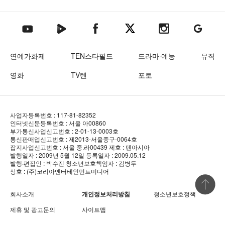
텐아시아 네이버TV
텐아시아 페이스북
텐아시아 엑스
텐아시아 인스타그램
텐아시아
텐아시아 유튜브
연예가화제
TEN스타필드
드라마·예능
뮤직
영화
TV텐
포토
사업자등록번호 : 117-81-82352
인터넷신문등록번호 : 서울 아00860
부가통신사업신고번호 : 2-01-13-0003호
통신판매업신고번호 : 제2013-서울중구-0064호
잡지사업신고번호 : 서울 중.라00439
제호 : 텐아시아
발행일자 : 2009년 5월 12일
등록일자 : 2009.05.12
발행·편집인 : 박수진
청소년보호책임자 : 김병두
상호 : (주)코리아엔터테인먼트미디어
상단 바로
회사소개
개인정보처리방침
청소년보호정책
제휴 및 광고문의
사이트맵