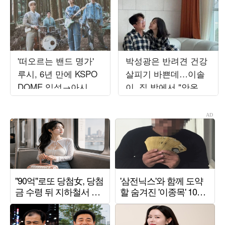
'떠오르는 밴드 명가'
박성광은 반려견 건강
루시, 6년 만에 KSPO
살피기 바쁜데…이솔
DOME 입성→아시아
이, 집 밖에서 "안온하
출격…4개 도시 앙코
길"
르