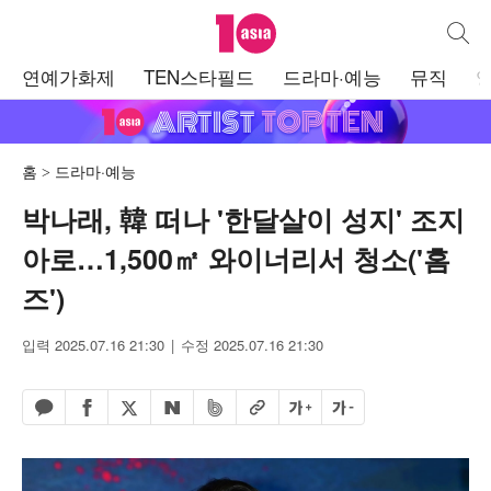
텐아시아
통합검
주
연예가화제
TEN스타필드
드라마·예능
뮤직
메
뉴
홈
드라마·예능
박나래, 韓 떠나 '한달살이 성지' 조지
아로…1,500㎡ 와이너리서 청소('홈
즈')
입력 2025.07.16 21:30
수정 2025.07.16 21:30
페이스북 공유하기
밴드 공유하기
카카오톡 공유하기
엑스 공유하기
URL복사
글자 크게
글자 작게
네이버 공유하기