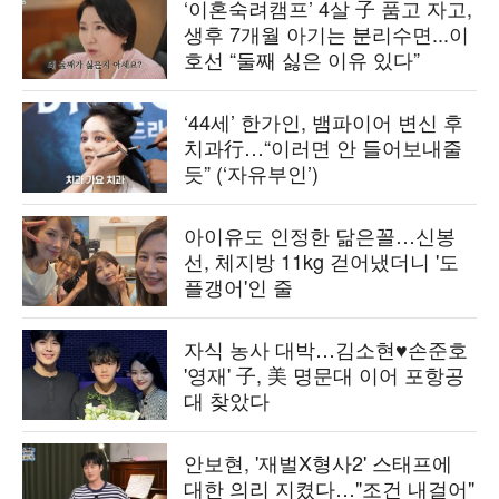
‘이혼숙려캠프’ 4살 子 품고 자고,
생후 7개월 아기는 분리수면...이
호선 “둘째 싫은 이유 있다”
‘44세’ 한가인, 뱀파이어 변신 후
치과行…“이러면 안 들어보내줄
듯” (‘자유부인’)
아이유도 인정한 닮은꼴…신봉
선, 체지방 11kg 걷어냈더니 '도
플갱어'인 줄
자식 농사 대박…김소현♥손준호
'영재' 子, 美 명문대 이어 포항공
대 찾았다
안보현, '재벌X형사2' 스태프에
대한 의리 지켰다…"조건 내걸어"