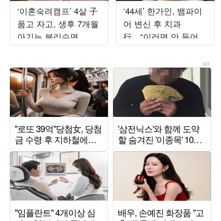
‘이혼숙려캠프’ 4살 子
‘44세’ 한가인, 뱀파이
품고 자고, 생후 7개월
어 변신 후 치과
아기는 분리수면...이
行…“이러면 안 들어보
호선 “둘째 싫은 이유
내줄 듯” (‘자유부인’)
있다”