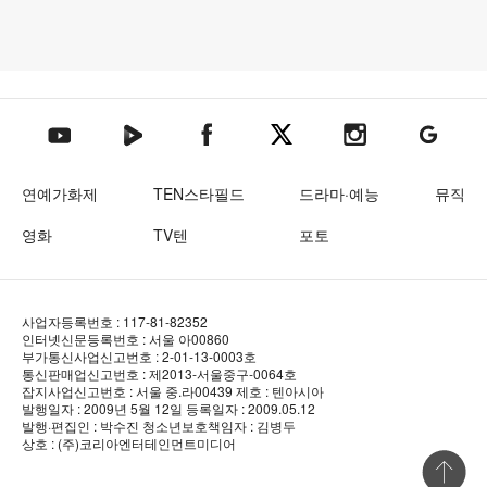
텐아시아 네이버TV
텐아시아 페이스북
텐아시아 엑스
텐아시아 인스타그램
텐아시아
텐아시아 유튜브
연예가화제
TEN스타필드
드라마·예능
뮤직
영화
TV텐
포토
사업자등록번호 : 117-81-82352
인터넷신문등록번호 : 서울 아00860
부가통신사업신고번호 : 2-01-13-0003호
통신판매업신고번호 : 제2013-서울중구-0064호
잡지사업신고번호 : 서울 중.라00439
제호 : 텐아시아
발행일자 : 2009년 5월 12일
등록일자 : 2009.05.12
발행·편집인 : 박수진
청소년보호책임자 : 김병두
상호 : (주)코리아엔터테인먼트미디어
상단 바로