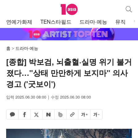
텐아시아
통합검
주
연예가화제
TEN스타필드
드라마·예능
뮤직
메
뉴
홈
드라마·예능
[종합] 박보검, 뇌출혈·실명 위기 불거
졌다…"상태 만만하게 보지마" 의사
경고 ('굿보이')
입력 2025.06.30 08:00
수정 2025.06.30 08:00
페이스북 공유하기
밴드 공유하기
카카오톡 공유하기
엑스 공유하기
URL복사
글자 크게
글자 작게
네이버 공유하기