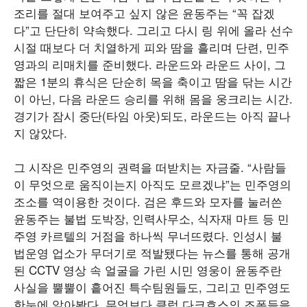
조리를 절대 보여주고 싶지 않은 윤동주는 “꼭 잡겠
다”고 단단히 약속했다. 그리고 다시 링 위에 올라 선수
시절 때보다 더 치열하게 피와 땀을 흘리며 단련, 민주
영과의 리매치를 준비했다. 라운드와 라운드 사이, 그
짧은 1분의 휴식은 단순히 목을 축이고 땀을 닦는 시간
이 아닌, 다음 라운드 승리를 위해 몸을 웅크리는 시간.
경기가 잠시 중단(타임 아웃)되도, 라운드는 아직 끝나
지 않았다.
그 시작은 민주영의 권력을 떠받치는 자금줄. “사람들
이 무엇으로 움직이는지 아직도 모르겠냐”는 민주영의
조소를 역이용한 것이다. 검은 후드와 모자를 눌러쓴
윤동주는 불법 도박장, 인력사무소, 식자재 마트 등 민
주영 카르텔의 거점을 하나씩 무너뜨렸다. 인성시 불
법운영 업소가 무더기로 적발됐다는 뉴스를 통해 공개
된 CCTV 영상 속 얼굴을 가린 시민 영웅이 윤동주란
사실을 뿔뿔이 흩어진 특수팀원들도, 그리고 민주영도
한눈에 알아봤다. 무엇보다 클럽 다크호스의 조폭들을