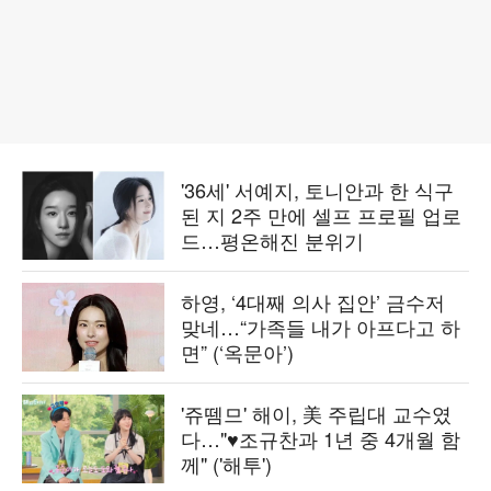
'36세' 서예지, 토니안과 한 식구
된 지 2주 만에 셀프 프로필 업로
드…평온해진 분위기
하영, ‘4대째 의사 집안’ 금수저
맞네…“가족들 내가 아프다고 하
면” (‘옥문아’)
'쥬뗌므' 해이, 美 주립대 교수였
다…"♥조규찬과 1년 중 4개월 함
께" ('해투')