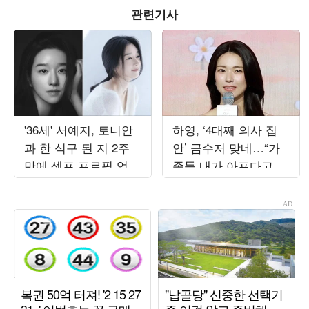
관련기사
'36세' 서예지, 토니안
하영, ‘4대째 의사 집
과 한 식구 된 지 2주
안’ 금수저 맞네…“가
만에 셀프 프로필 업로
족들 내가 아프다고 하
드…평온해진 분위기
면” (‘옥문아’)