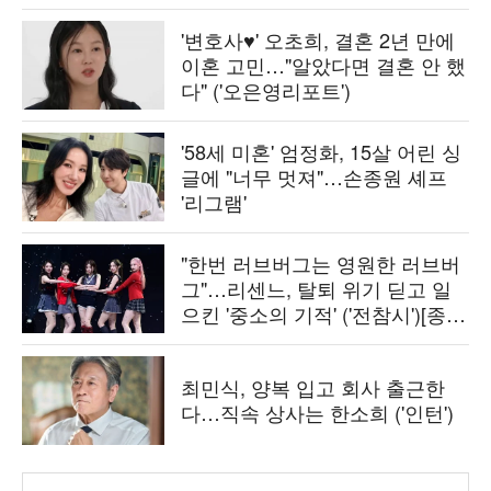
'변호사♥' 오초희, 결혼 2년 만에
이혼 고민…"알았다면 결혼 안 했
다" ('오은영리포트')
'58세 미혼' 엄정화, 15살 어린 싱
글에 "너무 멋져"…손종원 셰프
'리그램'
"한번 러브버그는 영원한 러브버
그"…리센느, 탈퇴 위기 딛고 일
으킨 '중소의 기적' ('전참시')[종
합]
최민식, 양복 입고 회사 출근한
다…직속 상사는 한소희 ('인턴')