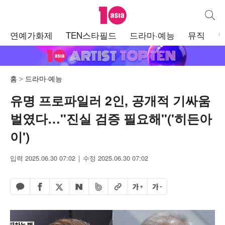
텐아시아
통합검
주
연예가화제
TEN스타필드
드라마·예능
뮤직
메
뉴
홈
드라마·예능
유명 프로파일러 2인, 공개적 기싸움
벌였다…"진실 검증 필요해"('히든아
이')
입력 2025.06.30 07:02
수정 2025.06.30 07:02
페이스북 공유하기
밴드 공유하기
카카오톡 공유하기
엑스 공유하기
URL복사
글자 크게
글자 작게
네이버 공유하기