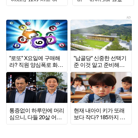
양하며 재산 상속 언급
민…"알았다면 결혼 안
한 이유 ('피식쇼')
했다" ('오은영리포트')