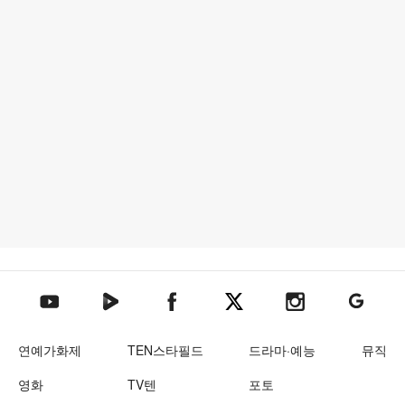
텐아시아 네이버TV
텐아시아 페이스북
텐아시아 엑스
텐아시아 인스타그램
텐아시아
텐아시아 유튜브
연예가화제
TEN스타필드
드라마·예능
뮤직
영화
TV텐
포토