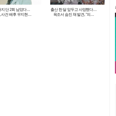
지 단 2회 남았다…
출산 한 달 앞두고 사망했다…
, 사건 배후 우지현과
욕조서 숨진 채 발견, "의사
대치 ('결혼의완성')
남편 혈흔·DNA 발견"
('형수다2')