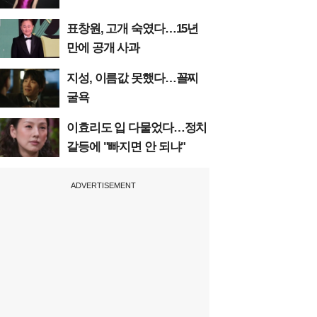
표창원, 고개 숙였다…15년
만에 공개 사과
지성, 이름값 못했다…꼴찌
굴욕
이효리도 입 다물었다…정치
갈등에 "빠지면 안 되냐"
ADVERTISEMENT