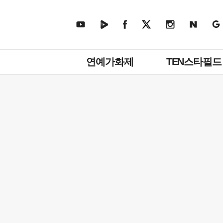
주
연예가화제
TEN스타필드
메
뉴