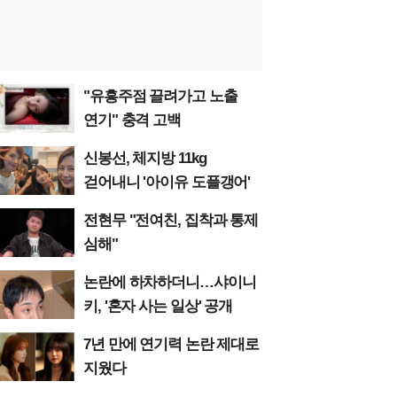
"유흥주점 끌려가고 노출
연기" 충격 고백
신봉선, 체지방 11kg
걷어내니 '아이유 도플갱어'
전현무 "전여친, 집착과 통제
심해"
논란에 하차하더니…샤이니
키, '혼자 사는 일상' 공개
7년 만에 연기력 논란 제대로
지웠다