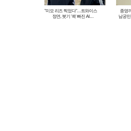
"미모 리즈 찍었다"…트와이스
종영까
정연, 붓기 '쏙' 빠진 AI
남궁민
비주얼에 그저 감탄만
정면 