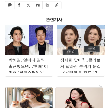
페이스북 공유하기
밴드 공유하기
카카오톡 공유하기
엑스 공유하기
URL복사
네이버 공유하기
관련기사
박해일, 얼마나 일찍
장서희 맞아?…몰라보
출근했으면…'후배' 이
게 달라진 분위기 눈길
민호 "부담스러워"('암
→'욕망의 덫'으로 12년
살자들')
만에 KBS 복귀