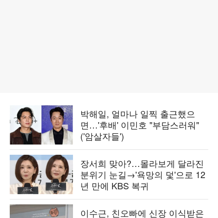
박해일, 얼마나 일찍 출근했으
면…'후배' 이민호 "부담스러워"
('암살자들')
장서희 맞아?…몰라보게 달라진
분위기 눈길→'욕망의 덫'으로 12
년 만에 KBS 복귀
이수근, 친오빠에 신장 이식받은