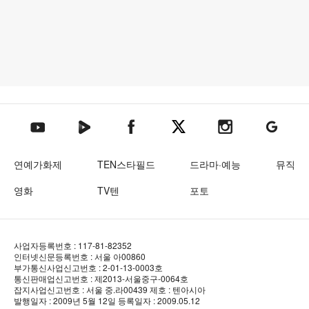
텐아시아 네이버TV
텐아시아 페이스북
텐아시아 엑스
텐아시아 인스타그램
텐아시아
텐아시아 유튜브
연예가화제
TEN스타필드
드라마·예능
뮤직
영화
TV텐
포토
사업자등록번호 : 117-81-82352
인터넷신문등록번호 : 서울 아00860
부가통신사업신고번호 : 2-01-13-0003호
통신판매업신고번호 : 제2013-서울중구-0064호
잡지사업신고번호 : 서울 중.라00439
제호 : 텐아시아
발행일자 : 2009년 5월 12일
등록일자 : 2009.05.12