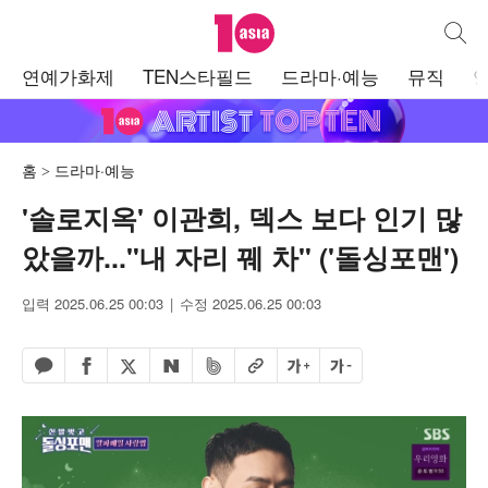
텐아시아
통합검
주
연예가화제
TEN스타필드
드라마·예능
뮤직
메
뉴
홈
드라마·예능
'솔로지옥' 이관희, 덱스 보다 인기 많
았을까..."내 자리 꿰 차" ('돌싱포맨')
입력 2025.06.25 00:03
수정 2025.06.25 00:03
페이스북 공유하기
밴드 공유하기
카카오톡 공유하기
엑스 공유하기
URL복사
글자 크게
글자 작게
네이버 공유하기