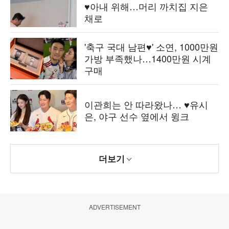
♥아내 위해…머리 까치집 지은
채로
'축구 국대 남편♥' 소연, 1000만원
가방 부족했나…1400만원 시계
구매
이관희는 안 따라왔나… ♥유시
은, 야구 선수 옆에서 윙크
더보기
ADVERTISEMENT