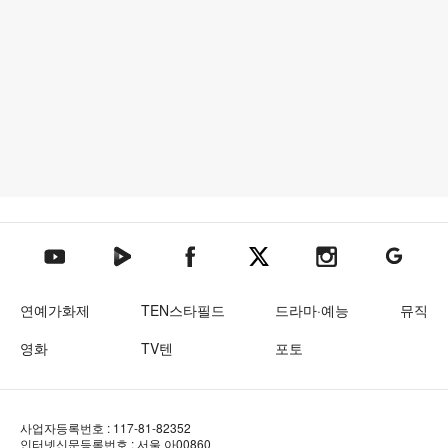
텐아시아 네이버TV
텐아시아 페이스북
텐아시아 엑스
텐아시아 인스타그램
텐아시아
텐아시아 유튜브
연예가화제
TEN스타필드
드라마·예능
뮤직
영화
TV텐
포토
사업자등록번호 : 117-81-82352
인터넷신문등록번호 : 서울 아00860