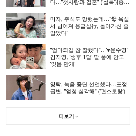
다…"첫사랑과 결혼" ('설록')[종
합]
미자, 주식도 망했는데…“母 욕실
서 넘어져 응급실行, 돌아가신 줄
알았다”
"엄마되길 참 잘했다"…'♥윤수영'
김지영, '생후 1달' 딸 품에 안고
'잇몸 만개'
영탁, 녹음 중단 선언했다…표정
급변, "엄청 심각해" ('편스토랑')
더보기