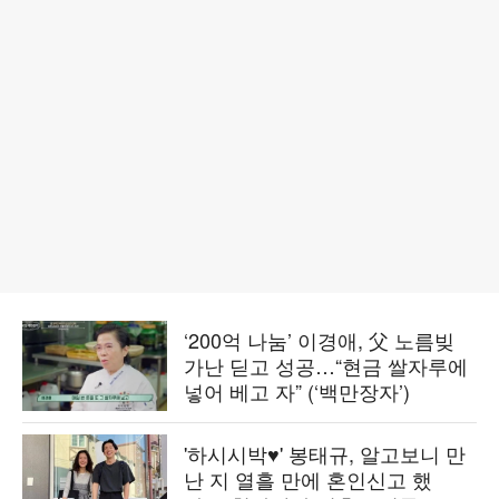
‘200억 나눔’ 이경애, 父 노름빚
가난 딛고 성공…“현금 쌀자루에
넣어 베고 자” (‘백만장자’)
'하시시박♥' 봉태규, 알고보니 만
난 지 열흘 만에 혼인신고 했