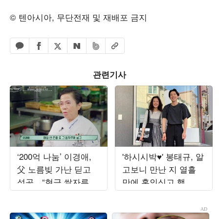
© 텐아시아, 무단전재 및 재배포 금지
페이스북 공유하기
밴드 공유하기
카카오톡 공유하기
엑스 공유하기
URL복사
네이버 공유하기
관련기사
‘200억 나눔’ 이경애,
'하시시박♥' 봉태규, 알
父 노름빚 가난 딛고
고보니 만난 지 열흘
성공…“현금 쌀자루에
만에 혼인신고 했
넣어 베고 자” (‘백만장
다…"첫사랑과 결혼"
자’)
('설록')[종합]