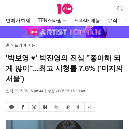
텐아시아
통합검
주
연예가화제
TEN스타필드
드라마·예능
뮤직
메
뉴
홈
드라마·예능
'박보영 ♥' 박진영의 진심 "좋아해 되
게 많이"...최고 시청률 7.6% ('미지의
서울')
입력 2025.06.15 08:44
수정 2025.06.15 10:48
페이스북 공유하기
밴드 공유하기
카카오톡 공유하기
엑스 공유하기
URL복사
글자 크게
글자 작게
네이버 공유하기