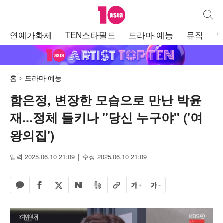
텐아시아
통합검
주
연예가화제
TEN스타필드
드라마·예능
뮤직
메
뉴
홈
드라마·예능
함은정, 변장한 모습으로 만난 박윤
재...정체 들키나 "당신 누구야" ('여
왕의집')
입력 2025.06.10 21:09
수정 2025.06.10 21:09
페이스북 공유하기
밴드 공유하기
카카오톡 공유하기
엑스 공유하기
URL복사
글자 크게
글자 작게
네이버 공유하기