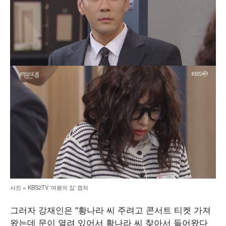
사진 = KBS2TV '여왕의 집' 캡처
그러자 강재인은 "황나라 씨 주려고 콘서트 티켓 가져
왔는데 문이 열려 있어서 황나라 씨 찾아서 들어왔다