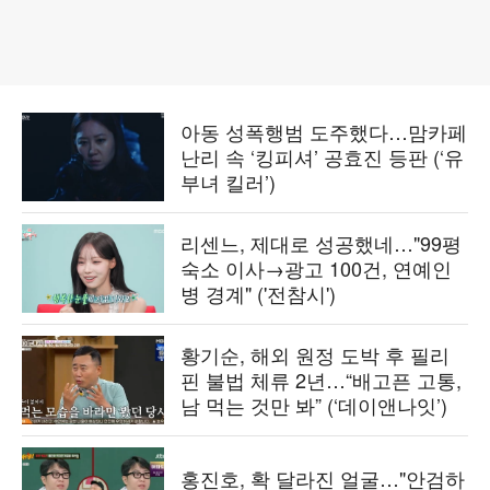
아동 성폭행범 도주했다…맘카페
난리 속 ‘킹피셔’ 공효진 등판 (‘유
부녀 킬러’)
리센느, 제대로 성공했네…"99평
숙소 이사→광고 100건, 연예인
병 경계" ('전참시')
황기순, 해외 원정 도박 후 필리
핀 불법 체류 2년…“배고픈 고통,
남 먹는 것만 봐” (‘데이앤나잇’)
홍진호, 확 달라진 얼굴…"안검하