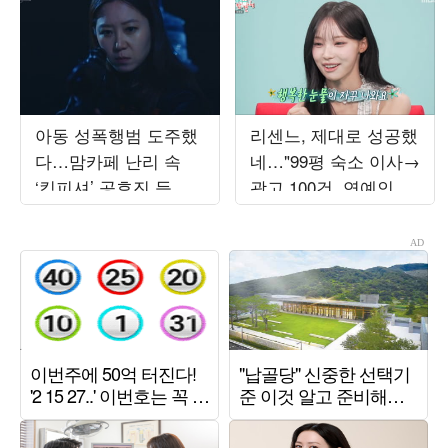
아동 성폭행범 도주했
리센느, 제대로 성공했
다…맘카페 난리 속
네…"99평 숙소 이사→
‘킹피셔’ 공효진 등판
광고 100건, 연예인병
(‘유부녀 킬러’)
경계" ('전참시')