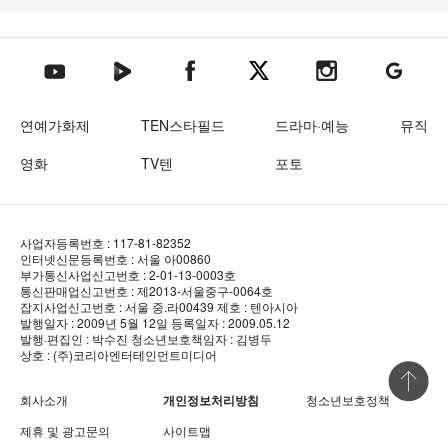
텐아시아 네이버TV
텐아시아 페이스북
텐아시아 엑스
텐아시아 인스타그램
텐아시아
텐아시아 유튜브
연예가화제
TEN스타필드
드라마·예능
뮤직
영화
TV텐
포토
사업자등록번호 : 117-81-82352
인터넷신문등록번호 : 서울 아00860
부가통신사업신고번호 : 2-01-13-0003호
통신판매업신고번호 : 제2013-서울중구-0064호
잡지사업신고번호 : 서울 중.라00439
제호 : 텐아시아
발행일자 : 2009년 5월 12일
등록일자 : 2009.05.12
발행·편집인 : 박수진
청소년보호책임자 : 김병두
상호 : (주)코리아엔터테인먼트미디어
상단 바로
회사소개
개인정보처리방침
청소년보호정책
제휴 및 광고문의
사이트맵