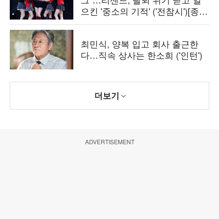
으킨 '중소의 기적' ('전참시')[종
합]
최민식, 양복 입고 회사 출근한
다…직속 상사는 한소희 ('인턴')
더보기
ADVERTISEMENT