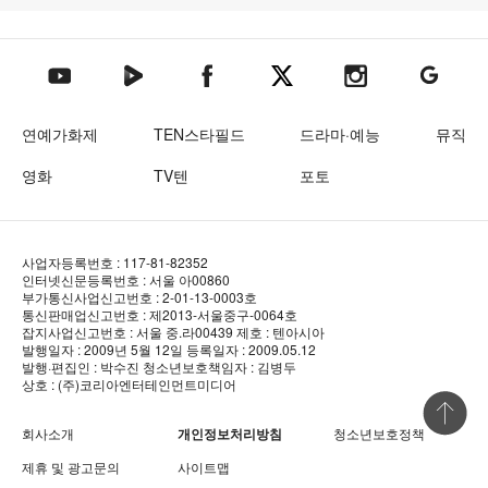
텐아시아 네이버TV
텐아시아 페이스북
텐아시아 엑스
텐아시아 인스타그램
텐아시아
텐아시아 유튜브
연예가화제
TEN스타필드
드라마·예능
뮤직
영화
TV텐
포토
사업자등록번호 : 117-81-82352
인터넷신문등록번호 : 서울 아00860
부가통신사업신고번호 : 2-01-13-0003호
통신판매업신고번호 : 제2013-서울중구-0064호
잡지사업신고번호 : 서울 중.라00439
제호 : 텐아시아
발행일자 : 2009년 5월 12일
등록일자 : 2009.05.12
발행·편집인 : 박수진
청소년보호책임자 : 김병두
상호 : (주)코리아엔터테인먼트미디어
상단 바로
회사소개
개인정보처리방침
청소년보호정책
제휴 및 광고문의
사이트맵