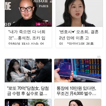
"내가 죽으면 다 너희
'변호사♥' 오초희, 결혼
것"…홍석천, 조카 입
2년 만에 이혼 고
양하며 재산 상속 언급
민…"알았다면 결혼 안
한 이유 ('피식쇼')
했다" ('오은영리포트')