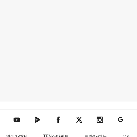
텐아시아 네이버TV
텐아시아 페이스북
텐아시아 엑스
텐아시아 인스타그램
텐아시아
텐아시아 유튜브
연예가화제
TEN스타필드
드라마·예능
뮤직