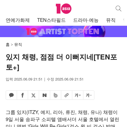
텐아시아
통합검
주
연예가화제
TEN스타필드
드라마·예능
뮤직
메
뉴
홈
뮤직
있지 채령, 점점 더 이뻐지네[TEN포
토+]
입력 2025.06.09 21:51
수정 2025.06.09 21:51
페이스북 공유하기
밴드 공유하기
카카오톡 공유하기
엑스 공유하기
URL복사
글자 크게
글자 작게
네이버 공유하기
그룹 있지(ITZY, 예지, 리아, 류진, 채령, 유나) 채령이
9일 서울 송파구 소피텔 앰배서더 서울 호텔에서 열린
미니 앨범 'Girls Will Be Girls'(걸스 윌 비 걸스) 발매