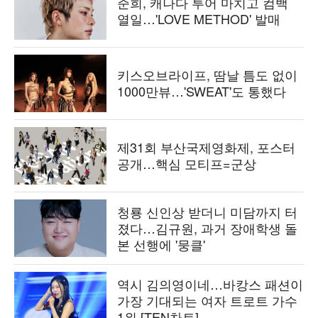
준희, 캐나다 투어 마치고 컴백
열일…'LOVE METHOD' 발매
키스오브라이프, 땀날 틈도 없이
1000만뷰…'SWEAT'도 통했다
제31회 부산국제영화제, 포스터
공개…핵심 모티프=군상
청룡 신인상 받더니 미담까지 터
졌다…김규원, 과거 장애학생 돌
본 선행에 '뭉클'
역시 김의영이네…바캉스 패션이
가장 기대되는 여자 트로트 가수
1위 [TEN차트]