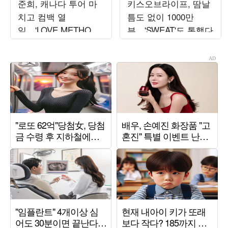
준희, 캐나다 투어 마
키스오브라이프, 땀날
치고 컴백 열
틈도 없이 1000만
일…'LOVE METHOD'
뷰…'SWEAT'도 통했다
발매