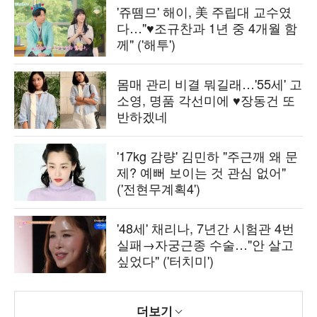
'쥬뗌므' 해이, 美 주립대 교수였
다…"♥조규찬과 1년 중 4개월 함
께" ('해투')
몸매 관리 비결 뭐길래…'55세' 고
소영, 명품 각선미에 ♥장동건 또
반하겠네
'17kg 감량' 김민하 "주근깨 왜 문
제? 예뻐 보이는 것 관심 없어"
('전현무계획4')
'48세' 채리나, 7년간 시험관 4번
실패→자궁근종 수술…"안 살고
싶었다" ('터치미')
더보기