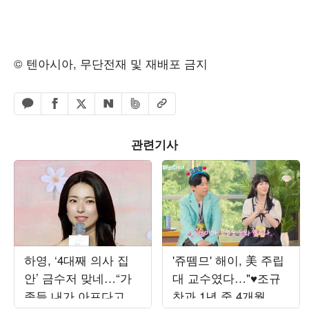
© 텐아시아, 무단전재 및 재배포 금지
페이스북 공유하기
밴드 공유하기
카카오톡 공유하기
엑스 공유하기
URL복사
네이버 공유하기
관련기사
하영, ‘4대째 의사 집
'쥬뗌므' 해이, 美 주립
안’ 금수저 맞네…“가
대 교수였다…"♥조규
족들 내가 아프다고 하
찬과 1년 중 4개월 함