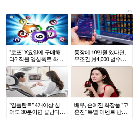
면” (‘옥문아’)
께" ('해투')