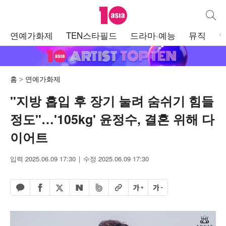
텐아시아
통합검
주
연예가화제
TEN스타필드
드라마·예능
뮤직
메
뉴
홈
연예가화제
"지방 흡입 후 장기 눌려 숨쉬기 힘들
정도"…'105kg' 윤정수, 결혼 위해 다
이어트
입력 2025.06.09 17:30
수정 2025.06.09 17:30
페이스북 공유하기
밴드 공유하기
카카오톡 공유하기
엑스 공유하기
URL복사
글자 크게
글자 작게
네이버 공유하기