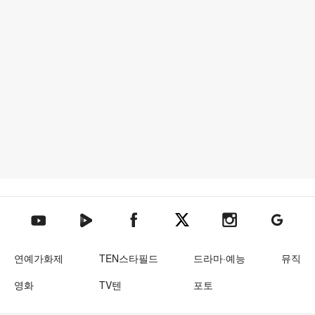
텐아시아 네이버TV
텐아시아 페이스북
텐아시아 엑스
텐아시아 인스타그램
텐아시아
텐아시아 유튜브
연예가화제
TEN스타필드
드라마·예능
뮤직
영화
TV텐
포토