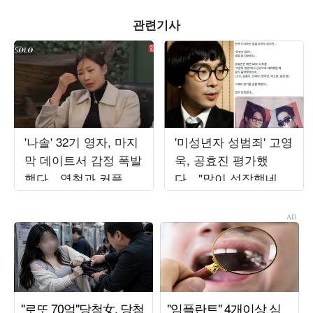
관련기사
'나솔' 32기 영자, 마지
'미성년자 성범죄' 고영
막 데이트서 감정 폭발
욱, 공효진 평가했
했다…영철과 커플 되
다…"많이 성장했네,
지 못한 이유는 ('촌장')
신인 때 같이 MBC 출
연"