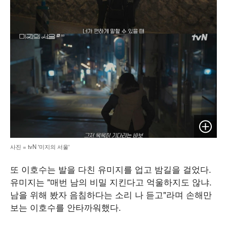
이미지 
사진 = tvN '미지의 서울'
또 이호수는 발을 다친 유미지를 업고 밤길을 걸었다.
유미지는 "매번 남의 비밀 지킨다고 억울하지도 않냐.
남을 위해 봤자 음침하다는 소리 나 듣고"라며 손해만
보는 이호수를 안타까워했다.