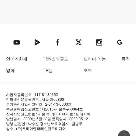
텐아시아 네이버TV
텐아시아 페이스북
텐아시아 엑스
텐아시아 인스타그램
텐아시아
텐아시아 유튜브
연예가화제
TEN스타필드
드라마·예능
뮤직
영화
TV텐
포토
사업자등록번호 : 117-81-82352
인터넷신문등록번호 : 서울 아00860
부가통신사업신고번호 : 2-01-13-0003호
통신판매업신고번호 : 제2013-서울중구-0064호
잡지사업신고번호 : 서울 중.라00439
제호 : 텐아시아
발행일자 : 2009년 5월 12일
등록일자 : 2009.05.12
발행·편집인 : 박수진
청소년보호책임자 : 김병두
상호 : (주)코리아엔터테인먼트미디어
상단 바로