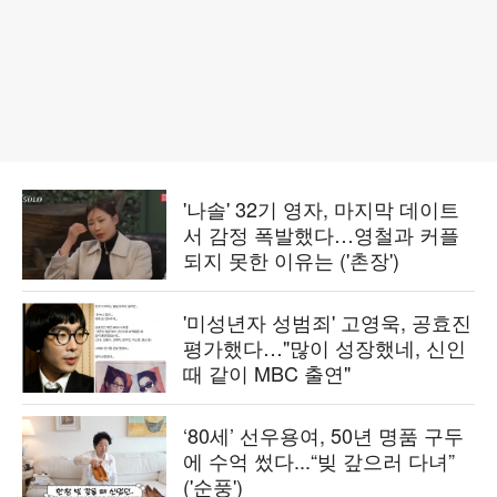
'나솔' 32기 영자, 마지막 데이트
서 감정 폭발했다…영철과 커플
되지 못한 이유는 ('촌장')
'미성년자 성범죄' 고영욱, 공효진
평가했다…"많이 성장했네, 신인
때 같이 MBC 출연"
‘80세’ 선우용여, 50년 명품 구두
에 수억 썼다...“빚 갚으러 다녀”
('순풍')