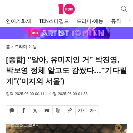
텐아시아
통합검
주
연예가화제
TEN스타필드
드라마·예능
뮤직
메
뉴
홈
드라마·예능
[종합] "알아, 유미지인 거" 박진영,
박보영 정체 알고도 감쌌다…"기다릴
게"('미지의 서울')
입력 2025.06.09 00:11
수정 2025.06.09 01:38
페이스북 공유하기
밴드 공유하기
카카오톡 공유하기
엑스 공유하기
URL복사
글자 크게
글자 작게
네이버 공유하기