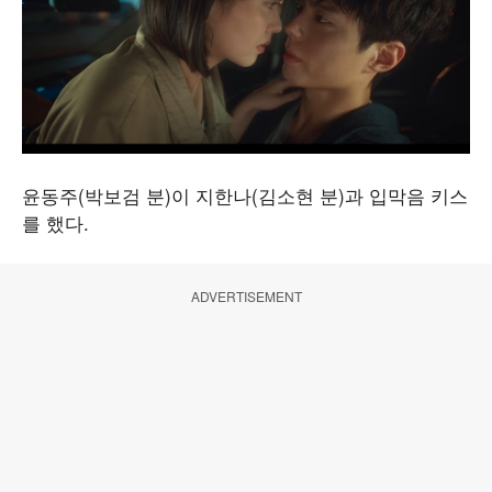
윤동주(박보검 분)이 지한나(김소현 분)과 입막음 키스
를 했다.
ADVERTISEMENT