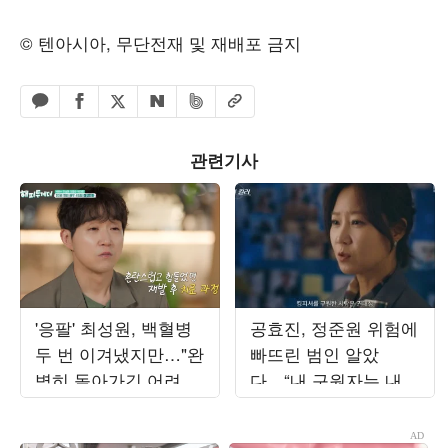
© 텐아시아, 무단전재 및 재배포 금지
페이스북 공유하기
밴드 공유하기
카카오톡 공유하기
엑스 공유하기
URL복사
네이버 공유하기
관련기사
'응팔' 최성원, 백혈병
공효진, 정준원 위험에
두 번 이겨냈지만…"완
빠뜨린 범인 알았
벽히 돌아가긴 어려워"
다…“내 구원자는 내
('해투')
남편” (‘유부녀 킬러’)