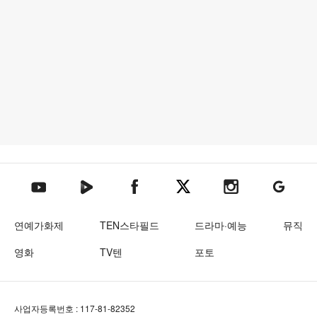
텐아시아 네이버TV
텐아시아 페이스북
텐아시아 엑스
텐아시아 인스타그램
텐아시아
텐아시아 유튜브
연예가화제
TEN스타필드
드라마·예능
뮤직
영화
TV텐
포토
사업자등록번호 : 117-81-82352