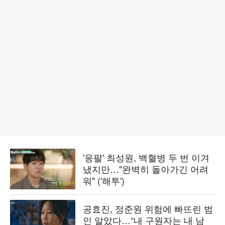
'응팔' 최성원, 백혈병 두 번 이겨
냈지만…"완벽히 돌아가긴 어려
워" ('해투')
공효진, 정준원 위험에 빠뜨린 범
인 알았다…“내 구원자는 내 남