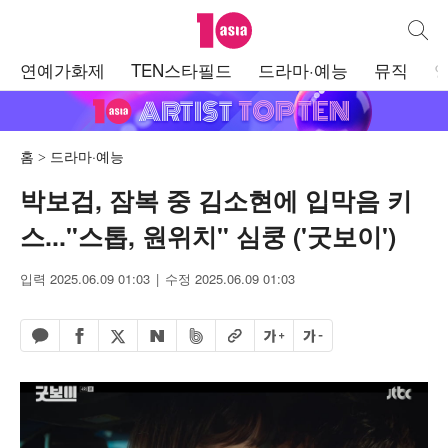
텐아시아
통합검
주
연예가화제
TEN스타필드
드라마·예능
뮤직
메
뉴
홈
드라마·예능
박보검, 잠복 중 김소현에 입막음 키
스..."스톱, 원위치" 심쿵 ('굿보이')
입력 2025.06.09 01:03
수정 2025.06.09 01:03
페이스북 공유하기
밴드 공유하기
카카오톡 공유하기
엑스 공유하기
URL복사
글자 크게
글자 작게
네이버 공유하기