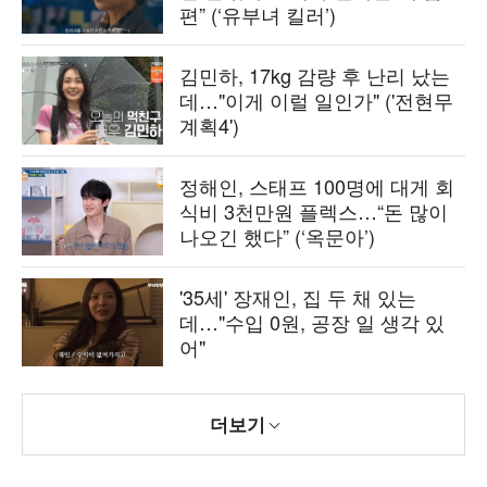
편” (‘유부녀 킬러’)
김민하, 17kg 감량 후 난리 났는
데…"이게 이럴 일인가" ('전현무
계획4')
정해인, 스태프 100명에 대게 회
식비 3천만원 플렉스…“돈 많이
나오긴 했다” (‘옥문아’)
'35세' 장재인, 집 두 채 있는
데…"수입 0원, 공장 일 생각 있
어"
더보기