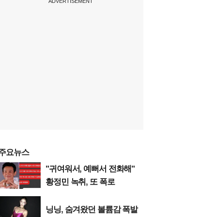
ADVERTISEMENT
주요뉴스
"귀여워서, 예뻐서 전화해"
황정민 녹취, 또 폭로
닝닝, 숨겨왔던 볼륨감 폭발