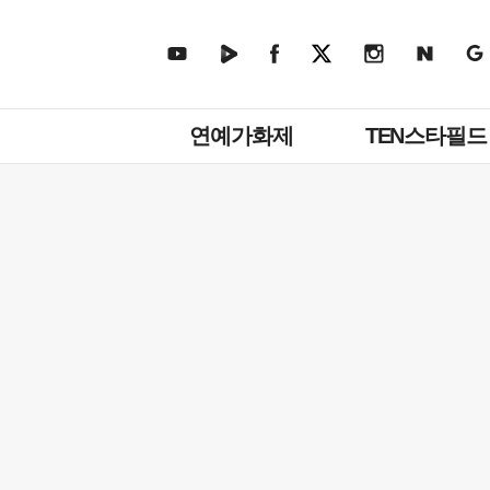
주
연예가화제
TEN스타필드
메
뉴