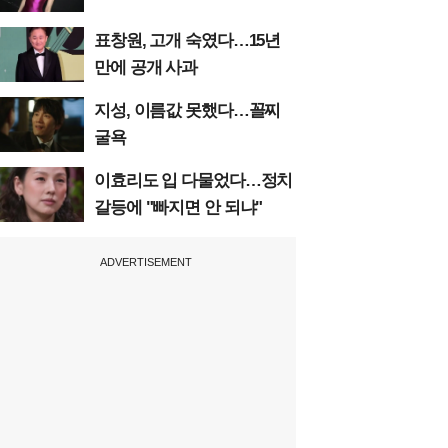
표창원, 고개 숙였다…15년
만에 공개 사과
지성, 이름값 못했다…꼴찌
굴욕
이효리도 입 다물었다…정치
갈등에 "빠지면 안 되냐"
ADVERTISEMENT