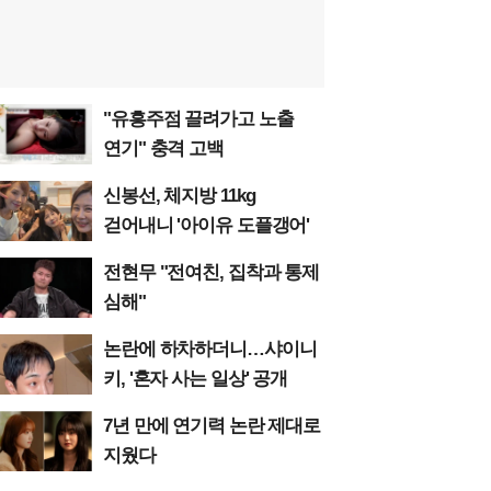
"유흥주점 끌려가고 노출
연기" 충격 고백
신봉선, 체지방 11kg
걷어내니 '아이유 도플갱어'
전현무 "전여친, 집착과 통제
심해"
논란에 하차하더니…샤이니
키, '혼자 사는 일상' 공개
7년 만에 연기력 논란 제대로
지웠다