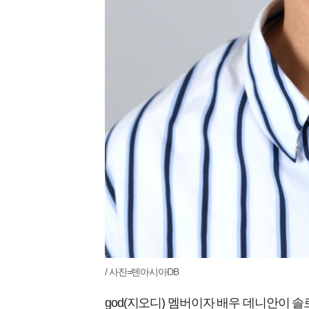
/ 사진=텐아시아DB
god(지오디) 멤버이자 배우 데니안이 솔