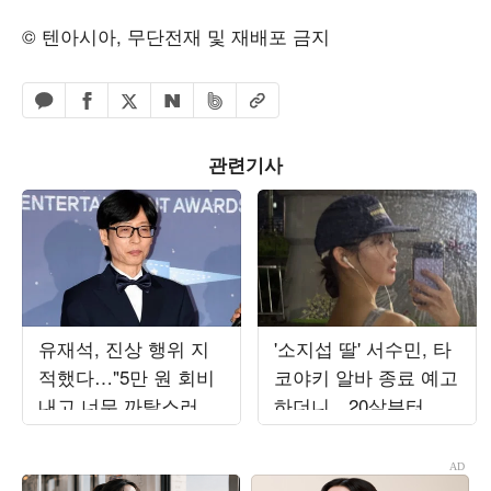
© 텐아시아, 무단전재 및 재배포 금지
페이스북 공유하기
밴드 공유하기
카카오톡 공유하기
엑스 공유하기
URL복사
네이버 공유하기
관련기사
유재석, 진상 행위 지
'소지섭 딸' 서수민, 타
적했다…"5만 원 회비
코야키 알바 종료 예고
내고 너무 까탈스러워"
하더니…20살부터 몸
향수 냄새에 고통 ('놀
매 관리
뭐')