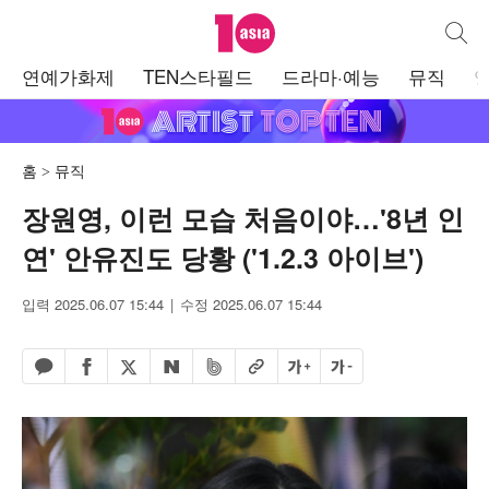
텐아시아
통합검
주
연예가화제
TEN스타필드
드라마·예능
뮤직
메
뉴
홈
뮤직
장원영, 이런 모습 처음이야…'8년 인
연' 안유진도 당황 ('1.2.3 아이브')
입력 2025.06.07 15:44
수정 2025.06.07 15:44
페이스북 공유하기
밴드 공유하기
카카오톡 공유하기
엑스 공유하기
URL복사
글자 크게
글자 작게
네이버 공유하기