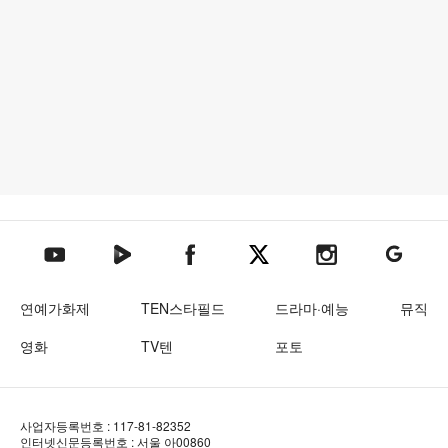
텐아시아 네이버TV
텐아시아 페이스북
텐아시아 엑스
텐아시아 인스타그램
텐아시아
텐아시아 유튜브
연예가화제
TEN스타필드
드라마·예능
뮤직
영화
TV텐
포토
사업자등록번호 : 117-81-82352
인터넷신문등록번호 : 서울 아00860