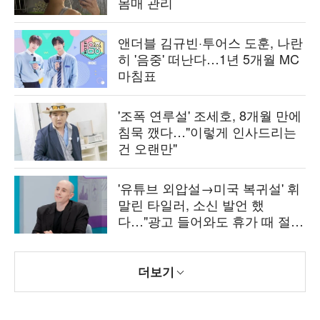
몸매 관리
앤더블 김규빈·투어스 도훈, 나란
히 '음중' 떠난다…1년 5개월 MC
마침표
'조폭 연루설' 조세호, 8개월 만에
침묵 깼다…"이렇게 인사드리는
건 오랜만"
'유튜브 외압설→미국 복귀설' 휘
말린 타일러, 소신 발언 했
다…"광고 들어와도 휴가 때 절대
일 안 해" ('톡파원')
더보기