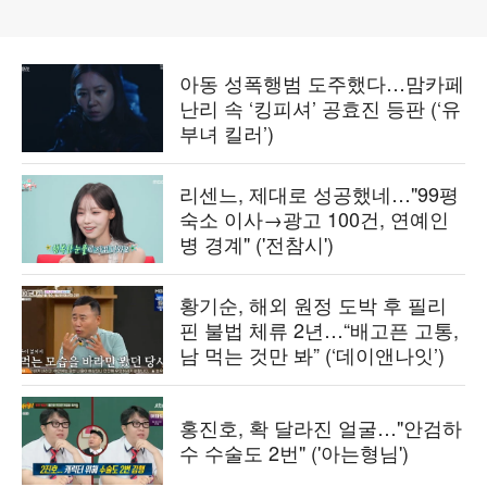
아동 성폭행범 도주했다…맘카페
난리 속 ‘킹피셔’ 공효진 등판 (‘유
부녀 킬러’)
리센느, 제대로 성공했네…"99평
숙소 이사→광고 100건, 연예인
병 경계" ('전참시')
황기순, 해외 원정 도박 후 필리
핀 불법 체류 2년…“배고픈 고통,
남 먹는 것만 봐” (‘데이앤나잇’)
홍진호, 확 달라진 얼굴…"안검하
수 수술도 2번" ('아는형님')