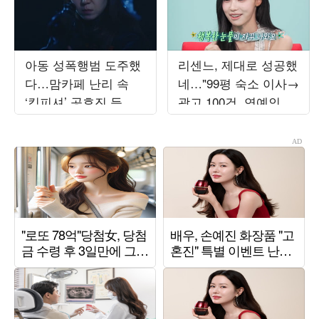
아동 성폭행범 도주했
리센느, 제대로 성공했
다…맘카페 난리 속
네…"99평 숙소 이사→
‘킹피셔’ 공효진 등판
광고 100건, 연예인병
(‘유부녀 킬러’)
경계" ('전참시')