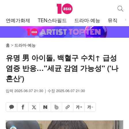
텐아시아
통합검
주
연예가화제
TEN스타필드
드라마·예능
뮤직
메
뉴
홈
드라마·예능
유명 男 아이돌, 백혈구 수치↑ 급성
염증 반응…"세균 감염 가능성" ('나
혼산')
입력 2025.06.07 21:30
수정 2025.06.07 21:30
페이스북 공유하기
밴드 공유하기
카카오톡 공유하기
엑스 공유하기
URL복사
글자 크게
글자 작게
네이버 공유하기