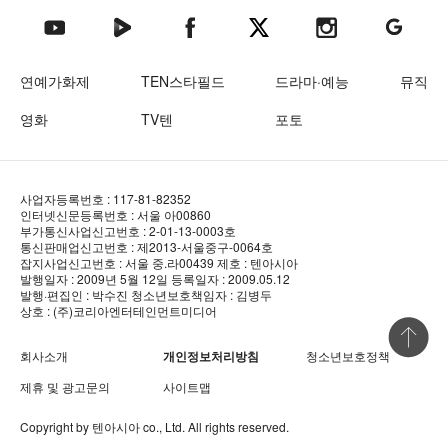
텐아시아 네이버TV
텐아시아 페이스북
텐아시아 엑스
텐아시아 인스타그램
텐아시아
텐아시아 유튜브
연예가화제
TEN스타필드
드라마·예능
뮤직
영화
TV텐
포토
사업자등록번호 : 117-81-82352
인터넷신문등록번호 : 서울 아00860
부가통신사업신고번호 : 2-01-13-0003호
통신판매업신고번호 : 제2013-서울중구-0064호
잡지사업신고번호 : 서울 중.라00439
제호 : 텐아시아
발행일자 : 2009년 5월 12일
등록일자 : 2009.05.12
발행·편집인 : 박수진
청소년보호책임자 : 김병두
상호 : (주)코리아엔터테인먼트미디어
상단 바로
회사소개
개인정보처리방침
청소년보호정책
제휴 및 광고문의
사이트맵
Copyright by
텐아시아
co., Ltd. All rights reserved.