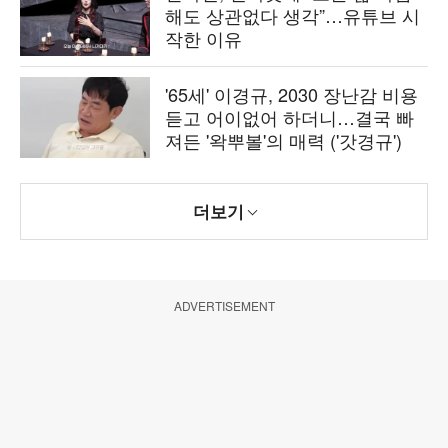
해도 상관없다 생각”…유튜브 시
작한 이유
'65세' 이경규, 2030 장난감 비용
듣고 어이없어 하더니…결국 빠
져든 '왁뿌볼'의 매력 ('갓경규')
더보기
ADVERTISEMENT