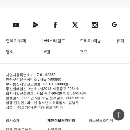
텐아시아 네이버TV
텐아시아 페이스북
텐아시아 엑스
텐아시아 인스타그램
텐아시아
텐아시아 유튜브
연예가화제
TEN스타필드
드라마·예능
뮤직
영화
TV텐
포토
사업자등록번호 : 117-81-82352
인터넷신문등록번호 : 서울 아00860
부가통신사업신고번호 : 2-01-13-0003호
통신판매업신고번호 : 제2013-서울중구-0064호
잡지사업신고번호 : 서울 중.라00439
제호 : 텐아시아
발행일자 : 2009년 5월 12일
등록일자 : 2009.05.12
발행·편집인 : 박수진
청소년보호책임자 : 김병두
상호 : (주)코리아엔터테인먼트미디어
상단 바로
회사소개
개인정보처리방침
청소년보호정책
제휴 및 광고문의
사이트맵