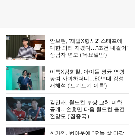
안보현, '재벌X형사2' 스태프에
대한 의리 지켰다…"조건 내걸어"
상남자 면모 ('목요일밤')
이특X김희철, 아이돌 평균 연령
높여 사과하더니…90년대 감성
재해석 ('트기트기 이특')
김민재, 월드컵 부상 교체 비화
공개…손흥민 다음 월드컵 출전
전망도 ('짐종국')
한가인, 번아웃에 “오늘 삶 마감