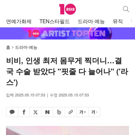
텐아시아
통합검
주
연예가화제
TEN스타필드
드라마·예능
뮤직
메
뉴
홈
드라마·예능
비비, 인생 최저 몸무게 찍더니…결
국 수술 받았다 "핏줄 다 늘어나" ('라
스')
입력 2025.05.15 07:53
수정 2025.05.15 07:53
페이스북 공유하기
밴드 공유하기
카카오톡 공유하기
엑스 공유하기
URL복사
글자 크게
글자 작게
네이버 공유하기