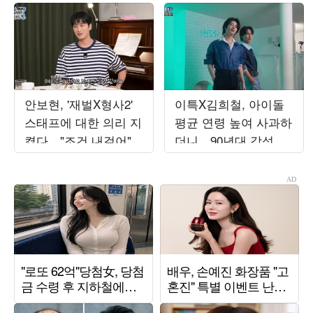
안보현, '재벌X형사2'
이특X김희철, 아이돌
스태프에 대한 의리 지
평균 연령 높여 사과하
켰다…"조건 내걸어"
더니…90년대 감성 재
상남자 면모 ('목요일
해석 ('트기트기 이특')
밤')