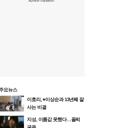
ADVERTISEMENT
주요뉴스
이효리, ♥이상순과 13년째 잘
사는 비결
지성, 이름값 못했다…꼴찌
굴욕