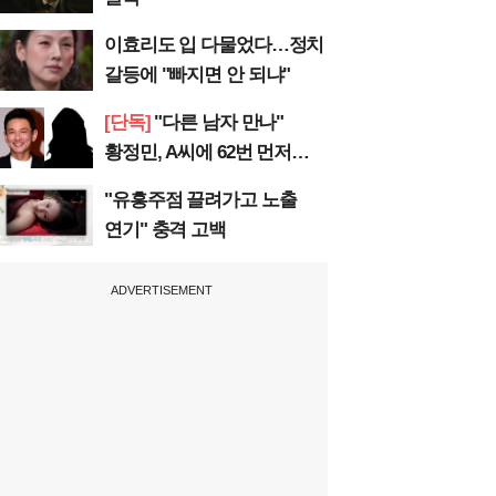
이효리도 입 다물었다…정치
갈등에 "빠지면 안 되냐"
[단독]
"다른 남자 만나"
황정민, A씨에 62번 먼저
전화
"유흥주점 끌려가고 노출
연기" 충격 고백
ADVERTISEMENT