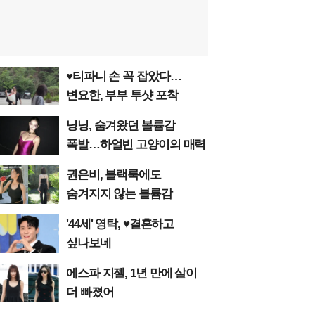
♥티파니 손 꼭 잡았다…
변요한, 부부 투샷 포착
닝닝, 숨겨왔던 볼륨감
폭발…하얼빈 고양이의 매력
권은비, 블랙룩에도
숨겨지지 않는 볼륨감
'44세' 영탁, ♥결혼하고
싶나보네
에스파 지젤, 1년 만에 살이
더 빠졌어