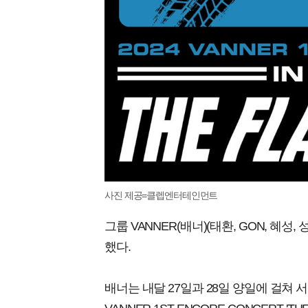
사진 제공=클렙엔터테인먼트
그룹 VANNER(배너)(태환, GON, 혜
했다.
배너는 내달 27일과 28일 양일에 걸쳐 