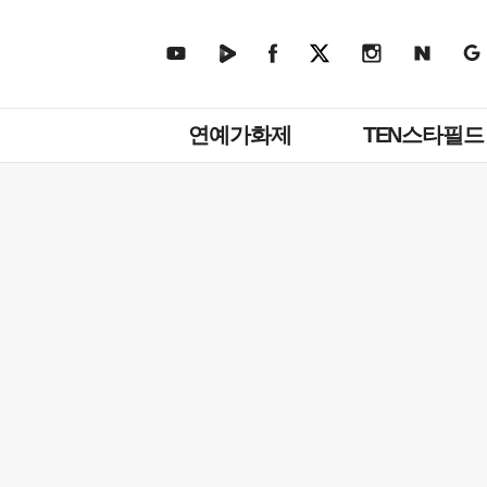
주
연예가화제
TEN스타필드
메
뉴