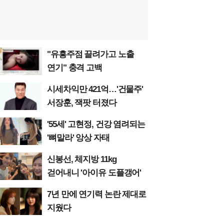
"유흥주점 끌려가고 노출
연기" 충격 고백
시세차익만 421억…'건물주'
서장훈, 잭팟 터졌다
'55세' 고현정, 건강 염려되는
'뼈말라' 앙상 자태
신봉선, 체지방 11kg
걷어내니 '아이유 도플갱어'
7년 만에 연기력 논란 제대로
지웠다