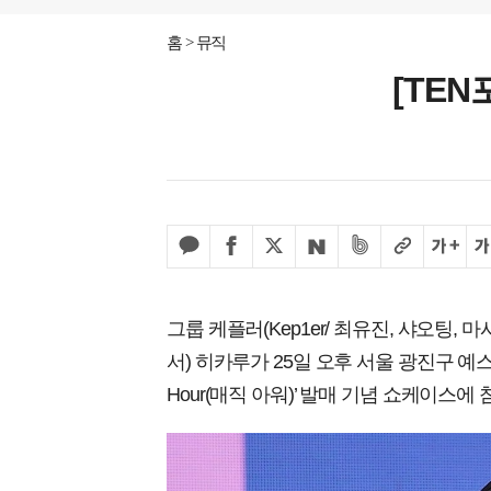
홈
뮤직
[TEN
그룹 케플러(Kep1er/ 최유진, 샤오팅, 
서) 히카루가 25일 오후 서울 광진구 예스
Hour(매직 아워)’ 발매 기념 쇼케이스에