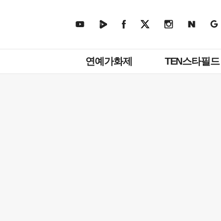
주
연예가화제
TEN스타필드
메
뉴