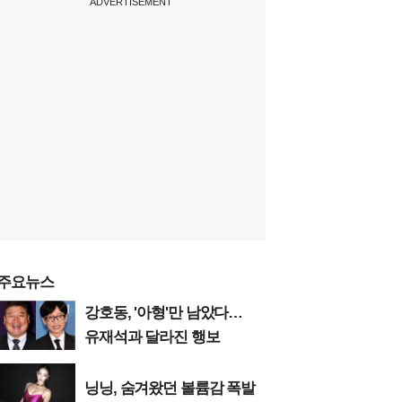
ADVERTISEMENT
주요뉴스
강호동, '아형'만 남았다…
유재석과 달라진 행보
닝닝, 숨겨왔던 볼륨감 폭발