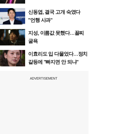
신동엽, 결국 고개 숙였다
"언행 사과"
지성, 이름값 못했다…꼴찌
굴욕
이효리도 입 다물었다…정치
갈등에 "빠지면 안 되냐"
ADVERTISEMENT