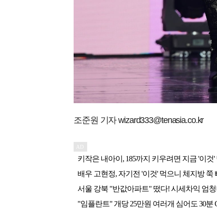
조준원 기자 wizard333@tenasia.co.kr