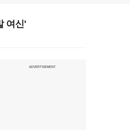
발 여신'
ADVERTISEMENT