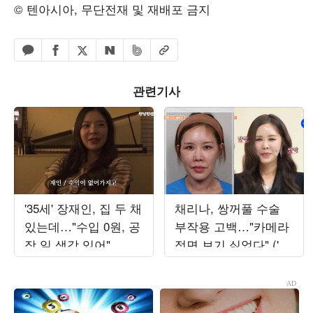
© 텐아시아, 무단전재 및 재배포 금지
페이스북 공유하기
밴드 공유하기
카카오톡 공유하기
엑스 공유하기
URL복사
네이버 공유하기
관련기사
'35세' 장재인, 집 두 채
채리나, 쌍꺼풀 수술
있는데…"수입 0원, 공
부작용 고백…"카메라
장 일 생각 있어"
정면 보기 싫었다" ('터
치미')