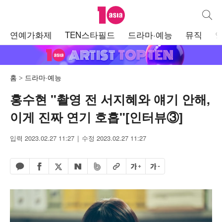
텐아시아
통합검
주
연예가화제
TEN스타필드
드라마·예능
뮤직
메
뉴
홈
드라마·예능
홍수현 "촬영 전 서지혜와 얘기 안해,
이게 진짜 연기 호흡"[인터뷰③]
입력 2023.02.27 11:27
수정 2023.02.27 11:27
페이스북 공유하기
밴드 공유하기
카카오톡 공유하기
엑스 공유하기
URL복사
글자 크게
글자 작게
네이버 공유하기