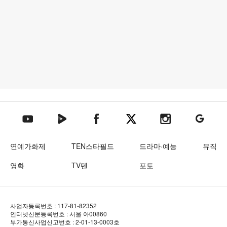
텐아시아 네이버TV
텐아시아 페이스북
텐아시아 엑스
텐아시아 인스타그램
텐아시아
텐아시아 유튜브
연예가화제
TEN스타필드
드라마·예능
뮤직
영화
TV텐
포토
사업자등록번호 : 117-81-82352
인터넷신문등록번호 : 서울 아00860
부가통신사업신고번호 : 2-01-13-0003호