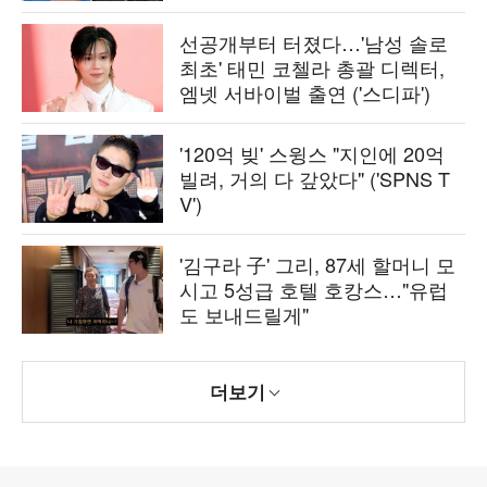
선공개부터 터졌다…'남성 솔로
최초' 태민 코첼라 총괄 디렉터,
엠넷 서바이벌 출연 ('스디파')
'120억 빚' 스윙스 "지인에 20억
빌려, 거의 다 갚았다" ('SPNS T
V')
'김구라 子' 그리, 87세 할머니 모
시고 5성급 호텔 호캉스…"유럽
도 보내드릴게"
더보기