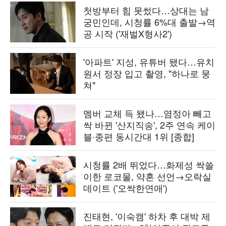
첫방부터 힘 못썼다…상대는 남
궁민인데, 시청률 6%대 출발→역
공 시작 ('재벌X형사2')
'아파트' 지성, 유튜버 됐다…유치
원서 정장 입고 촬영, "하나로 뭉
쳐"
멤버 교체 득 됐나…염정아 빼고
싹 바뀐 '산지직송', 2주 연속 케이
블·종편 동시간대 1위 [종합]
시청률 2배 뛰었다…화제성 싹쓸
이한 로코물, 약혼 선언→오락실
데이트 ('오싹한연애')
진태현, '이숙캠' 하차 후 대박 제