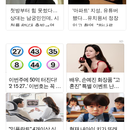
첫방부터 힘 못썼다…
'아파트' 지성, 유튜버
상대는 남궁민인데, 시
됐다…유치원서 정장
청률 6%대 출발→역공
입고 촬영, "하나로 뭉
시작 ('재벌X형사2')
쳐"