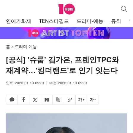
텐아시아
통합검
주
연예가화제
TEN스타필드
드라마·예능
뮤직
메
뉴
홈
드라마·예능
[공식] '슈룹' 김가은, 프렌인TPC와
재계약…'킹더랜드'로 인기 잇는다
입력 2023.01.10 09:31
수정 2023.01.10 09:31
페이스북 공유하기
밴드 공유하기
카카오톡 공유하기
엑스 공유하기
URL복사
글자 크게
글자 작게
네이버 공유하기