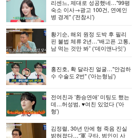
리센느, 제대로 성공했네…"99평
숙소 이사→광고 100건, 연예인
병 경계" ('전참시')
황기순, 해외 원정 도박 후 필리
핀 불법 체류 2년…“배고픈 고통,
남 먹는 것만 봐” (‘데이앤나잇’)
홍진호, 확 달라진 얼굴…"안검하
수 수술도 2번" ('아는형님')
전여친과 '환승연애' 미팅도 했는
데…허성범, ♥여친 있었다 ('아
형')
김정렬, 30년 만에 형 죽음 진실
밝혀졌다…“軍 구타, 범인이 사