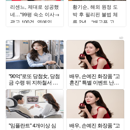
리센느, 제대로 성공했
황기순, 해외 원정 도
네…"99평 숙소 이사→
박 후 필리핀 불법 체
광고 100건, 연예인병
류 2년…“배고픈 고통,
경계" ('전참시')
남 먹는 것만 봐” (‘데
이앤나잇’)