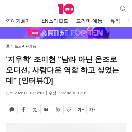
텐아시아
통합검
주
연예가화제
TEN스타필드
드라마·예능
뮤직
메
뉴
홈
드라마·예능
'지우학' 조이현 "남라 아닌 온조로
오디션, 사람다운 역할 하고 싶었는
데" [인터뷰①]
입력 2022.02.10 12:01
수정 2022.02.10 12:01
페이스북 공유하기
밴드 공유하기
카카오톡 공유하기
엑스 공유하기
URL복사
글자 크게
글자 작게
네이버 공유하기