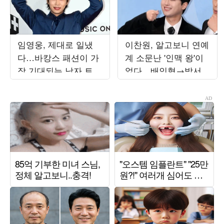
임영웅, 제대로 일냈
이찬원, 알고보니 연예
다…바캉스 패션이 가
계 소문난 '인맥 왕'이
장 기대되는 남자 트로
었다…배인혁→박서함
트 가수 1위 [TEN차트]
파티 초대 ('편스토랑')
[종합]