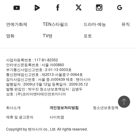
텐아시아 네이버TV
텐아시아 페이스북
텐아시아 엑스
텐아시아 인스타그램
텐아시아
텐아시아 유튜브
연예가화제
TEN스타필드
드라마·예능
뮤직
영화
TV텐
포토
사업자등록번호 : 117-81-82352
인터넷신문등록번호 : 서울 아00860
부가통신사업신고번호 : 2-01-13-0003호
통신판매업신고번호 : 제2013-서울중구-0064호
잡지사업신고번호 : 서울 중.라00439
제호 : 텐아시아
발행일자 : 2009년 5월 12일
등록일자 : 2009.05.12
발행·편집인 : 박수진
청소년보호책임자 : 김병두
상호 : (주)코리아엔터테인먼트미디어
상단 바로
회사소개
개인정보처리방침
청소년보호정책
제휴 및 광고문의
사이트맵
Copyright by
텐아시아
co., Ltd. All rights reserved.