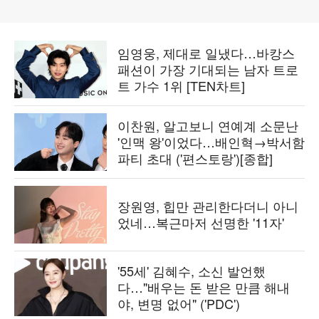
임영웅, 제대로 일냈다…바캉스
패션이 가장 기대되는 남자 트로
트 가수 1위 [TEN차트]
이찬원, 알고보니 연예계 소문난
'인맥 왕'이었다…배인혁→박서함
파티 초대 ('편스토랑')[종합]
장원영, 힙만 관리한다더니 아니
었네…복근마저 선명한 '11자'
'55세' 김혜수, 소신 발언했
다…"배우는 돈 받은 만큼 해내
야, 변명 없어" ('PDC')