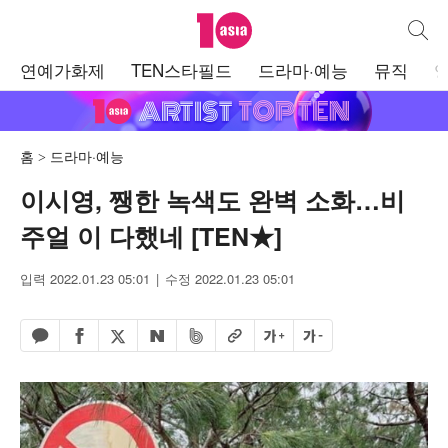
텐아시아
통합검
주
연예가화제
TEN스타필드
드라마·예능
뮤직
메
뉴
홈
드라마·예능
이시영, 쨍한 녹색도 완벽 소화…비
주얼 이 다했네 [TEN★]
입력 2022.01.23 05:01
수정 2022.01.23 05:01
페이스북 공유하기
밴드 공유하기
카카오톡 공유하기
엑스 공유하기
URL복사
글자 크게
글자 작게
네이버 공유하기