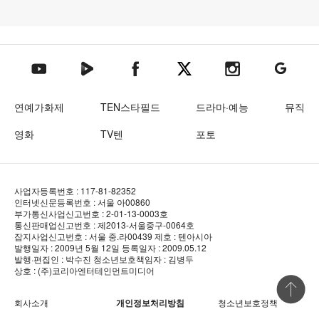
텐아시아 네이버TV
텐아시아 페이스북
텐아시아 엑스
텐아시아 인스타그램
텐아시아
텐아시아 유튜브
연예가화제
TEN스타필드
드라마·예능
뮤직
영화
TV텐
포토
사업자등록번호 : 117-81-82352
인터넷신문등록번호 : 서울 아00860
부가통신사업신고번호 : 2-01-13-0003호
통신판매업신고번호 : 제2013-서울중구-0064호
잡지사업신고번호 : 서울 중.라00439
제호 : 텐아시아
발행일자 : 2009년 5월 12일
등록일자 : 2009.05.12
발행·편집인 : 박수진
청소년보호책임자 : 김병두
상호 : (주)코리아엔터테인먼트미디어
상단 바로
회사소개
개인정보처리방침
청소년보호정책