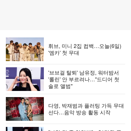
휘브, 미니 2집 컴백…오늘(6일)
'엠카' 첫 무대
'브브걸 탈퇴' 남유정, 워터밤서
'롤린' 안 부르려나…"드디어 첫
솔로 앨범"
다영, 박재범과 플러팅 가득 무대
선다…음악 방송 활동 시작