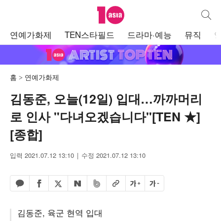
텐아시아
통합검
주
연예가화제
TEN스타필드
드라마·예능
뮤직
메
뉴
홈
연예가화제
김동준, 오늘(12일) 입대…까까머리
로 인사 "다녀오겠습니다"[TEN ★]
[종합]
입력 2021.07.12 13:10
수정 2021.07.12 13:10
페이스북 공유하기
밴드 공유하기
카카오톡 공유하기
엑스 공유하기
URL복사
글자 크게
글자 작게
네이버 공유하기
김동준, 육군 현역 입대