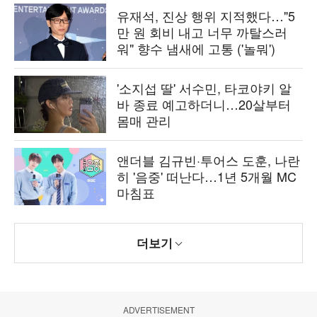
유재석, 진상 행위 지적했다…"5
만 원 회비 내고 너무 까탈스러
워" 향수 냄새에 고통 ('놀뭐')
'소지섭 딸' 서수민, 타코야키 알
바 종료 예고하더니…20살부터
몸매 관리
앤더블 김규빈·투어스 도훈, 나란
히 '음중' 떠난다…1년 5개월 MC
마침표
더보기
ADVERTISEMENT