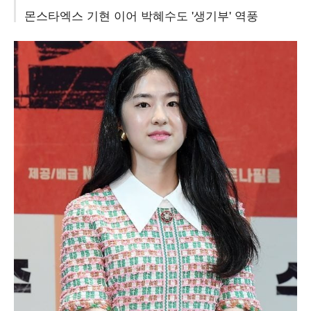
몬스타엑스 기현 이어 박혜수도 '생기부' 역풍