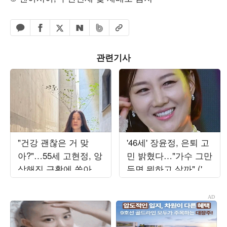
페이스북 공유하기
밴드 공유하기
카카오톡 공유하기
엑스 공유하기
URL복사
네이버 공유하기
관련기사
"건강 괜찮은 거 맞
'46세' 장윤정, 은퇴 고
아?"…55세 고현정, 앙
민 밝혔다…"가수 그만
상해진 근황에 쏟아진
두면 뭐하고 살까" ('장
우려
공장장윤정')