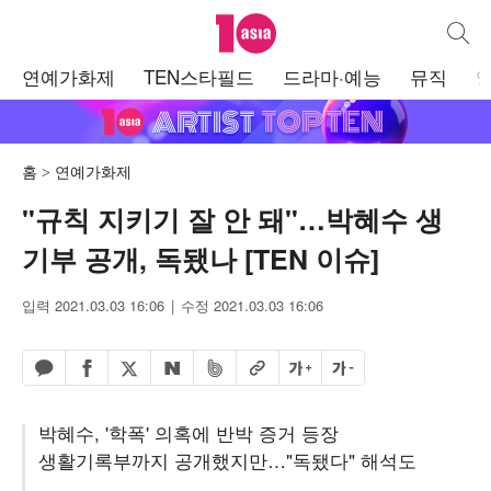
텐아시아
통합검
주
연예가화제
TEN스타필드
드라마·예능
뮤직
메
뉴
홈
연예가화제
"규칙 지키기 잘 안 돼"…박혜수 생
기부 공개, 독됐나 [TEN 이슈]
입력 2021.03.03 16:06
수정 2021.03.03 16:06
페이스북 공유하기
밴드 공유하기
카카오톡 공유하기
엑스 공유하기
URL복사
글자 크게
글자 작게
네이버 공유하기
박혜수, '학폭' 의혹에 반박 증거 등장
생활기록부까지 공개했지만…"독됐다" 해석도