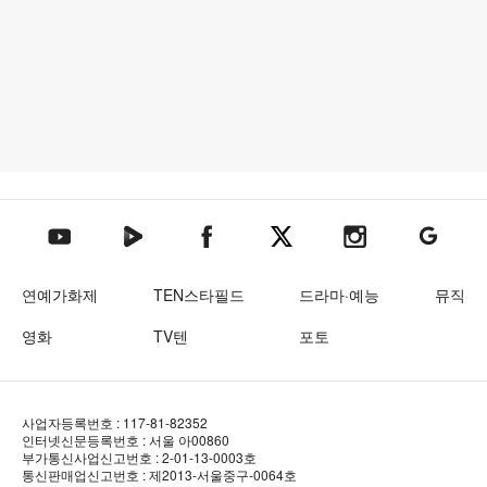
텐아시아 네이버TV
텐아시아 페이스북
텐아시아 엑스
텐아시아 인스타그램
텐아시아
텐아시아 유튜브
연예가화제
TEN스타필드
드라마·예능
뮤직
영화
TV텐
포토
사업자등록번호 : 117-81-82352
인터넷신문등록번호 : 서울 아00860
부가통신사업신고번호 : 2-01-13-0003호
통신판매업신고번호 : 제2013-서울중구-0064호