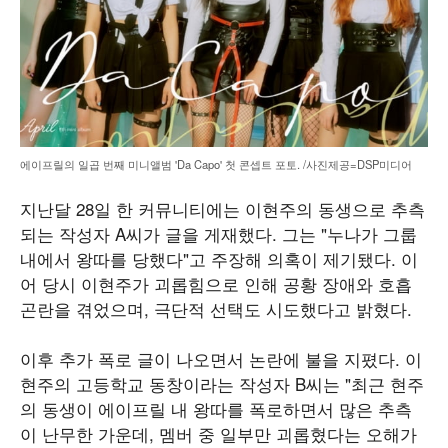
에이프릴의 일곱 번째 미니앨범 'Da Capo' 첫 콘셉트 포토. /사진제공=DSP미디어
지난달 28일 한 커뮤니티에는 이현주의 동생으로 추측
되는 작성자 A씨가 글을 게재했다. 그는 "누나가 그룹
내에서 왕따를 당했다"고 주장해 의혹이 제기됐다. 이
어 당시 이현주가 괴롭힘으로 인해 공황 장애와 호흡
곤란을 겪었으며, 극단적 선택도 시도했다고 밝혔다.
이후 추가 폭로 글이 나오면서 논란에 불을 지폈다. 이
현주의 고등학교 동창이라는 작성자 B씨는 "최근 현주
의 동생이 에이프릴 내 왕따를 폭로하면서 많은 추측
이 난무한 가운데, 멤버 중 일부만 괴롭혔다는 오해가