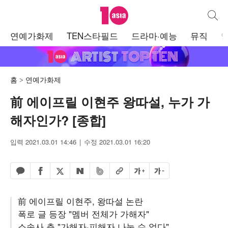
텐아시아
통합검
주
연예가화제
TEN스타필드
드라마·예능
뮤직
메
뉴
홈
연예가화제
前 에이프릴 이현주 왕따설, 누가 가
해자인가? [종합]
입력 2021.03.01 14:46
수정 2021.03.01 16:20
페이스북 공유하기
밴드 공유하기
카카오톡 공유하기
엑스 공유하기
URL복사
글자 크게
글자 작게
네이버 공유하기
前 에이프릴 이현주, 왕따설 논란
폭로 글 등장 "멤버 전체가 가해자"
소속사 측 "가해자·피해자 나눌 수 없다"