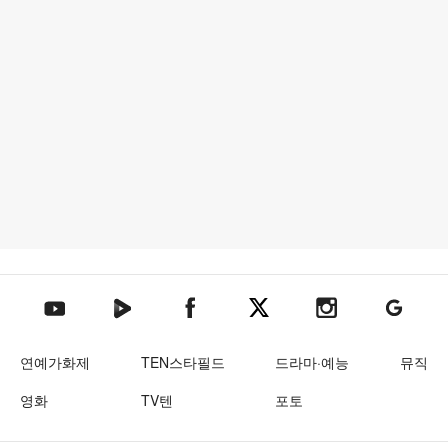
텐아시아 네이버TV
텐아시아 페이스북
텐아시아 엑스
텐아시아 인스타그램
텐아시아
텐아시아 유튜브
연예가화제
TEN스타필드
드라마·예능
뮤직
영화
TV텐
포토